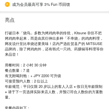
成为会员最高可享 3% Fun 币回馈
亮点
打破日本「烧鸟」多数为烤鸡肉串的传统，Kitsune 非但不把
烤鸡肉串起来，而是由其衍伸出多种「不串烧」的鸡肉料理，
网友说什至比串烧还要美味！店内严选佐贺县产的 MITSUSE
品牌鸡，除了烤鸡肉外，还有韩式一只鸡、药膳锅等料理等你
来品尝！
用餐时间：2 小时 30 分钟
餐点数量：7 道
有无附喝到饱：+ JPY 2200 可升级
可接受预约人数：2 位以上
年龄规范：平日仅限 20 岁以上的客人入店 ※ 假日无年龄限制
※ 请于下一页选择实际来店人数，并预订符合人数份的方案数
量。
套餐内容如下：