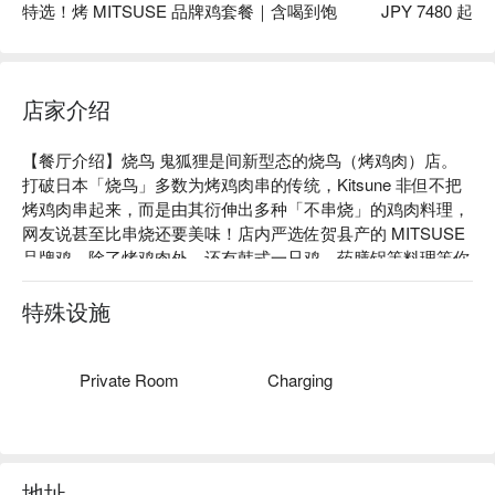
特选！烤 MITSUSE 品牌鸡套餐｜含喝到饱
JPY 7480 起
店家介绍
【餐厅介绍】烧鸟 鬼狐狸是间新型态的烧鸟（烤鸡肉）店。
打破日本「烧鸟」多数为烤鸡肉串的传统，Kitsune 非但不把
烤鸡肉串起来，而是由其衍伸出多种「不串烧」的鸡肉料理，
网友说甚至比串烧还要美味！店内严选佐贺县产的 MITSUSE 
品牌鸡，除了烤鸡肉外，还有韩式一只鸡、药膳锅等料理等你
来品尝！

【招牌菜色】鬼烧鸡腿肉、鸡肉刺身拼盘、药膳锅

特殊设施
【口碑好评】Google 4.6 星好评推荐⭐️

【更多推荐】位置近池袋站，步行 5 分钟即可抵达。温馨的和
风空间，不管是约会、聚餐都适合！
Private Room
Charging
地址