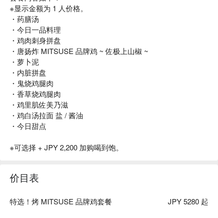
※显示金额为 1 人价格。
・药膳汤
・今日一品料理
・鸡肉刺身拼盘
・唐扬炸 MITSUSE 品牌鸡 ~ 佐极上山椒 ~
・萝卜泥
・内脏拼盘
・鬼烧鸡腿肉
・香草烧鸡腿肉
・鸡里肌佐美乃滋
・鸡白汤拉面 盐 / 酱油
・今日甜点
※可选择 + JPY 2,200 加购喝到饱。
价目表
特选！烤 MITSUSE 品牌鸡套餐
JPY 5280 起