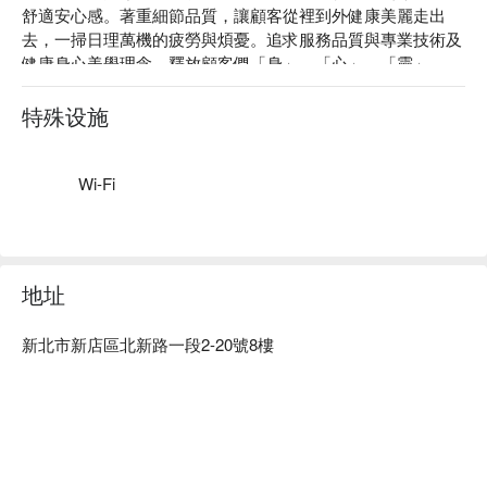
舒適安心感。著重細節品質，讓顧客從裡到外健康美麗走出
去，一掃日理萬機的疲勞與煩憂。追求服務品質與專業技術及
健康身心美學理念，釋放顧客們「身」、「心」、「靈」。

湘姿祤美學 SPA 館：Google 4.9 星、FunNow 5 星好評

湘姿祤美學 SPA 館的服務範圍：臉部拉提緊緻、無痛粉刺清
特殊设施
理、除老去角質、漢方經絡穴位按摩、全方位撥筋、精油舒
壓、美胸護理。

湘姿祤美學 SPA 館預約、價格立刻查看⬇︎
Wi-Fi
地址
新北市新店區北新路一段2-20號8樓