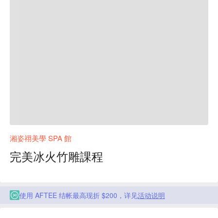
湘姿祤美學 SPA 館
完美冰火竹雕課程
使用 AFTEE 结帐最高现折 $200，详见
活动说明