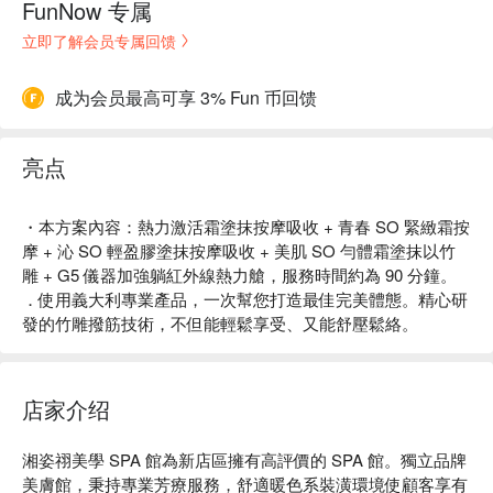
FunNow 专属
立即了解会员专属回馈
成为会员最高可享 3% Fun 币回馈
亮点
・本方案內容：熱力激活霜塗抹按摩吸收 + 青春 SO 緊緻霜按
摩 + 沁 SO 輕盈膠塗抹按摩吸收 + 美肌 SO 勻體霜塗抹以竹
雕 + G5 儀器加強躺紅外線熱力艙，服務時間約為 90 分鐘。
．使用義大利專業產品，一次幫您打造最佳完美體態。精心研
發的竹雕撥筋技術，不但能輕鬆享受、又能舒壓鬆絡。
店家介绍
湘姿祤美學 SPA 館為新店區擁有高評價的 SPA 館。獨立品牌
美膚館，秉持專業芳療服務，舒適暖色系裝潢環境使顧客享有