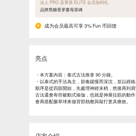
达人 PRO 及菁英 ELITE 会员加码礼
品牌黑糖香茅薑母茶磚
成为会员最高可享 3% Fun 币回馈
亮点
・本方案內容：泰式古法推拿 90 分鐘。
・以泰式的手法為主，節奏緩慢而深沈，並以經絡
順序是從四肢開始，先處理神經末梢，然後再到肩
古法還會有些被動式瑜伽，也就是伸展拉筋的動作
會再搭配藥草球來做背部熱敷與敲打更具療效。
店家介绍