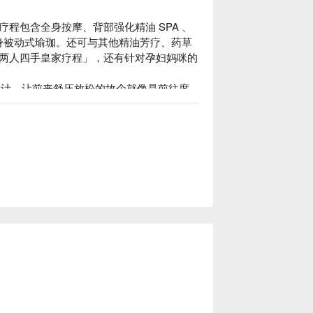
程包含全身按摩、背部强化精油 SPA 、
全身被动式瑜珈。还可与其他精油芳疗、药草
两人四手皇家疗程」，还有针对孕妇妈咪的
饭店设计，让前来舒压放松的故个就像是前往度
假吧！