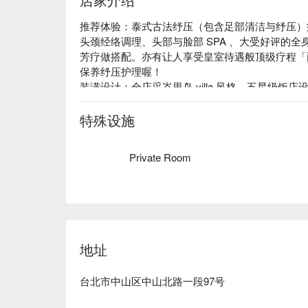
推荐体验：泰式古法纾压（包含足部清洁与纾压）疗
头颈经络调理、头部与脸部 SPA 、大受好评的
芳疗做搭配。亦有让人享受皇室待遇般顶级疗程「
保养纾压护理喔！

装潢设计：全店采峇里岛 villa 风格，五星级
假般享受，充满异国风味的装潢摆设，来这里渡个
特殊设施
Private Room
地址
台北市中山区中山北路一段97号