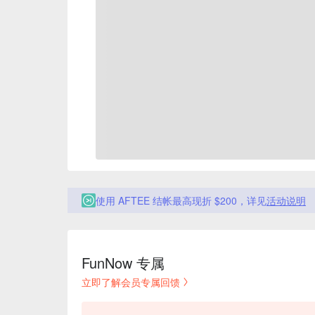
使用 AFTEE 结帐最高现折 $200，详见
活动说明
FunNow 专属
立即了解会员专属回馈