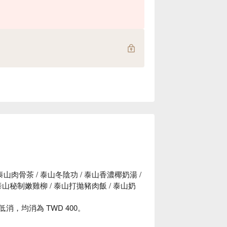
山肉骨茶 / 泰山冬陰功 / 泰山香濃椰奶湯 /
泰山秘制嫩雞柳 / 泰山打拋豬肉飯 / 泰山奶
低消，均消為 TWD 400。