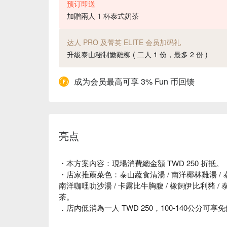
预订即送
加贈兩人 1 杯泰式奶茶
达人 PRO 及菁英 ELITE 会员加码礼
升級泰山秘制嫩雞柳 ( 二人 1 份，最多 2 份 )
成为会员最高可享 3% Fun 币回馈
亮点
・本方案內容：現場消費總金額 TWD 250 折抵。
・店家推薦菜色：泰山蔬食清湯 / 南洋椰林雞湯 / 泰
南洋咖哩叻沙湯 / 卡露比牛胸腹 / 橡飼伊比利豬 / 
茶。
．店內低消為一人 TWD 250，100-140公分可享免