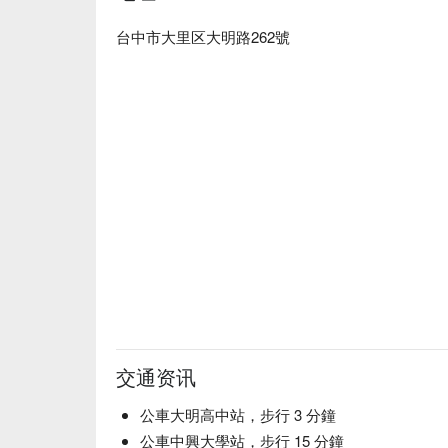
贴心提醒：附设停车场，也是一家宠物友善餐厅。

台中市大里区大明路262號
🍽️ 口碑必吃

嫩肩霜降牛 (Chuck Flap Steak) | 油花分布
卡露比牛胸腹 (Karubi Beef Brisket) | 
安格斯牛小排 (Angus Short Rib) | 顶级
泰暖秘製嫩雞柳 (Thai Secret Tender Chicken
橡飼伊比利豬 (Acorn-fed Iberian Pork)
忘。

💡 FunNow 懂吃笔记：本推荐由 AI 汇整网
性饮酒｜过量饮酒，有害健康）
交通资讯
公車大明高中站，步行 3 分鐘
公車中興大學站，步行 15 分鐘