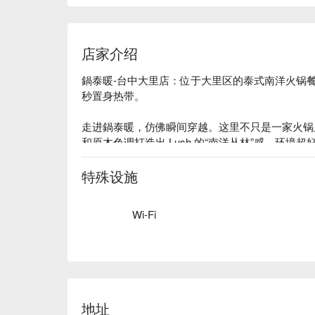
店家介绍
鍋泰暖-台中大里店：位于大里区的泰式南洋火锅餐厅，
秒置身热带。

走进鍋泰暖，仿佛瞬间穿越。这里不只是一家火锅
和原木色调打造出 Lush 的“南洋丛林”感，环
好吃顿饭。

特殊设施
本地人都超爱这里！主打一人一锅，可以尽情享受
阴功、浓郁的新加坡肉骨茶，到香醇的南洋咖喱叻
Wi-Fi
供应的新鲜蔬菜吧、自助饮料站、泰国明果 Ming
⭐ Google 评分：4.8 / 1940 则评论

💁🏻 实用信息

人均消费：$400-600 / 人

地址
适合场景：朋友聚餐、一人食、宠物友善
