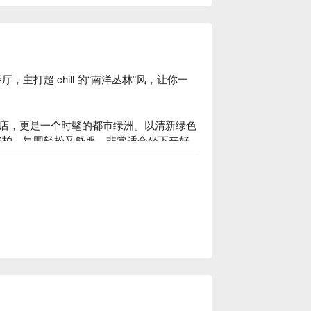
主打超 chill 的“南洋丛林”风，让你一
店，更是一个时髦的都市绿洲。以清新绿色
境超好拍，氛围轻松又舒服，非常适合坐下来好
道地又够味的东南亚风味。从经典的泰式冬
沙，汤底选择超多。最赞的是，还有无限量
o 顶级冰淇淋，甚至还有霜淇淋机！
