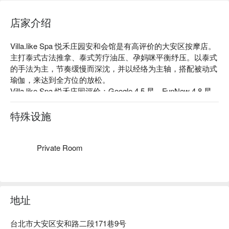
店家介绍
Villa.like Spa 悦禾庄园安和会馆是有高评价的大安区按摩店。
主打泰式古法推拿、泰式芳疗油压、孕妈咪平衡纾压。以泰式
的手法为主，节奏缓慢而深沈，并以经络为主轴，搭配被动式
瑜伽，来达到全方位的放松。

Villa.like Spa 悦禾庄园评价：Google 4.5 星、FunNow 4.8 星
好评

Villa.like Spa 悦禾庄园油压使用的是顶级的五行精油，依照您
特殊设施
的身体属性选择搭配，再运用独特的按摩手法来让您达到身心
灵的平静。

Villa.like Spa 悦禾庄园安和会馆预约、Villa.like Spa 悦禾庄园
Private Room
安和会馆价格、Villa.like Spa 悦禾庄园安和会馆优惠立刻查看
⬇︎
地址
台北市大安区安和路二段171巷9号