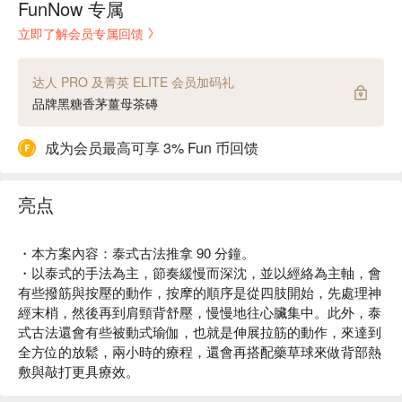
FunNow 专属
立即了解会员专属回馈
达人 PRO 及菁英 ELITE 会员加码礼
品牌黑糖香茅薑母茶磚
成为会员最高可享 3% Fun 币回馈
亮点
・本方案內容：泰式古法推拿 90 分鐘。
・以泰式的手法為主，節奏緩慢而深沈，並以經絡為主軸，會
有些撥筋與按壓的動作，按摩的順序是從四肢開始，先處理神
經末梢，然後再到肩頸背舒壓，慢慢地往心臟集中。此外，泰
式古法還會有些被動式瑜伽，也就是伸展拉筋的動作，來達到
全方位的放鬆，兩小時的療程，還會再搭配藥草球來做背部熱
敷與敲打更具療效。