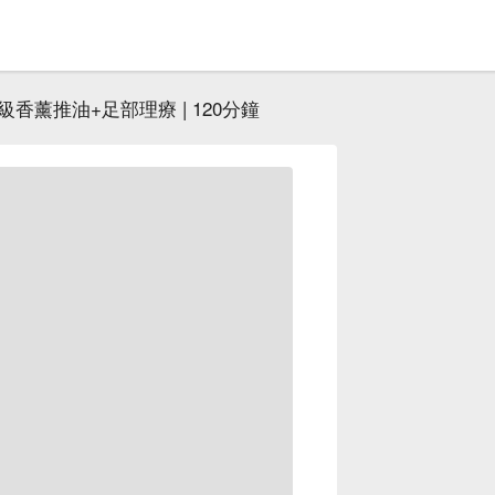
級香薰推油+足部理療 | 120分鐘