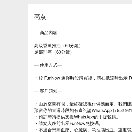
亮点
— 商品內容 —
高級香薰推油（60分鐘）
足部理療（60分鐘）
— 使用方式—
・於 FunNow 選擇時段購買後，請在抵達時出示 F
— 客戶須知—
・由於空間有限，最終確認視付供應而定。我們建
預留你的首選時段如有查詢請WhatsApp (+852 92
・預訂時請提供支援WhatsApp的手提號碼。
・請於入座前出示FunNow兌換碼。
・不適合患高血壓、心臟病、急性腦出血、重度貧