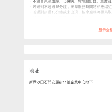
・不適合患高血壓、心臟病、急性腦出血、重度貧
・若遲到不超過15分鐘，按摩服務時間將相應縮
・若遲到超過15分鐘或未出現，按摩服務將視為
・訂單一經確認，不可取消及退款。
・如有任何爭議，森沐小島及 FunNow 保留最終
显示全
地址
新界沙田石門安麗街11號企業中心地下