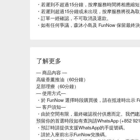
・若遲到不超過15分鐘，按摩服務時間將相應縮
・若遲到超過15分鐘或未出現，按摩服務將視為
・訂單一經確認，不可取消及退款。
・如有任何爭議，森沐小島及 FunNow 保留最終
了解更多
— 商品內容 —
高級香薰推油（60分鐘）
足部理療（60分鐘）
— 使用方式—
・於 FunNow 選擇時段購買後，請在抵達時出示 F
— 客戶須知—
・由於空間有限，最終確認視付供應而定。我們建
預留你的首選時段如有查詢請WhatsApp (+852 92
・預訂時請提供支援WhatsApp的手提號碼。
・請於入座前出示FunNow兌換碼。