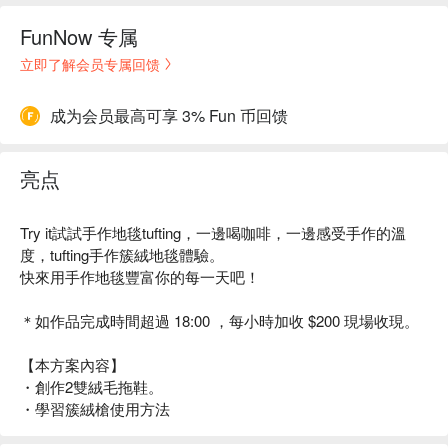
FunNow 专属
立即了解会员专属回馈
成为会员最高可享 3% Fun 币回馈
亮点
Try it試試手作地毯tufting，一邊喝咖啡，一邊感受手作的溫
度，tufting手作簇絨地毯體驗。
快來用手作地毯豐富你的每一天吧！
＊如作品完成時間超過 18:00 ，每小時加收 $200 現場收現。
【本方案內容】
・創作2雙絨毛拖鞋。
・學習簇絨槍使用方法