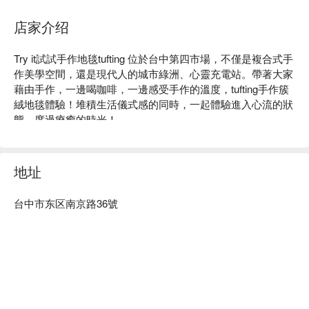
店家介绍
Try it試試手作地毯tufting 位於台中第四市場，不僅是複合式手
作美學空間，還是現代人的城市綠洲、心靈充電站。帶著大家
藉由手作，一邊喝咖啡，一邊感受手作的溫度，tufting手作簇
絨地毯體驗！堆積生活儀式感的同時，一起體驗進入心流的狀
態，度過療癒的時光！

Try it試手作地毯tufting  體驗內容：手作地毯

Try it試試手作地毯tufting 評價：Google 5 星好評

Try it試試手作地毯tufting  推薦：台中火車站附近，交通超便
地址
利

Try it試試手作地毯tufting 預約、Try it試試手作地毯tufting 價格
台中市东区南京路36號
立刻查看