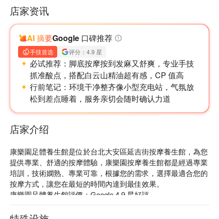
店家资讯
AI 摘要
Google 口碑推荐
手技首选
评分：4.9 星
必试推荐：
脚底按摩按到发麻又舒爽，专业手技
抓准酸点，搭配白云山精油超有感，CP 值高
行前笔记：
环境干净整齐像小型充电站，气氛放
松到差点睡着，服务亲切会随时确认力道
店家介绍
康樂園足體養生館是位於台北大安區延吉街按摩養生館，為您
提供專業、舒適的按摩體驗，康樂園按摩養生館都是經過專業
培訓，技術嫻熟、專業可靠，根據您的需求，選擇最適合您的
按摩方式，讓您在最短的時間內達到最佳效果。

康樂園足體養生館評價：Google 4.9 星好評。

康樂園足體養生館服務推薦：腳底薑汁排寒、全身薑汁排寒。

康樂園足體養生館預約、康樂園足體養生館價格立刻查看 ⬇️
特殊设施