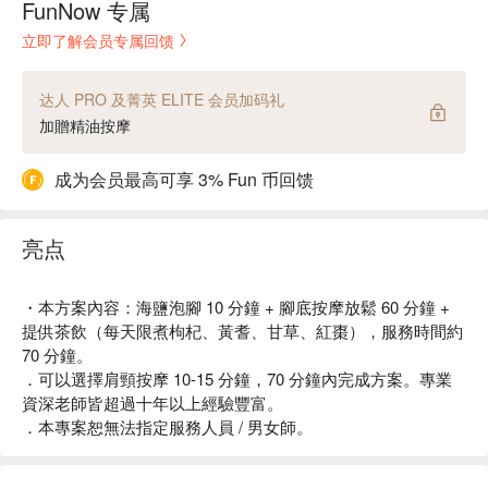
FunNow 专属
立即了解会员专属回馈
达人 PRO 及菁英 ELITE 会员加码礼
加贈精油按摩
成为会员最高可享 3% Fun 币回馈
亮点
・本方案內容：海鹽泡腳 10 分鐘 + 腳底按摩放鬆 60 分鐘 +
提供茶飲（每天限煮枸杞、黃耆、甘草、紅棗），服務時間約
70 分鐘。
．可以選擇肩頸按摩 10-15 分鐘，70 分鐘內完成方案。專業
資深老師皆超過十年以上經驗豐富。
．本專案恕無法指定服務人員 / 男女師。