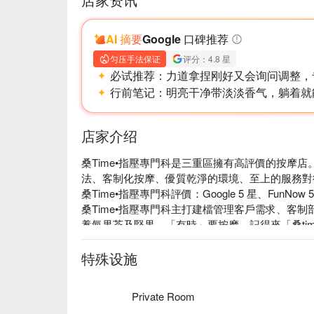
AI 摘要
Google 口碑推荐
匀压手法保证
评分：4.8 星
必试推荐：
力道拿捏刚好又会询问调整，
行前笔记：
明亮干净带淡淡香气，躺着就
店家介绍
桑Time•指壓專門科是三重區擁有高評價的按摩店
法、客制化按摩、優質乾淨的環境、至上的服務對
桑Time•指壓專門科評價：Google 5 星、FunNow 5
桑Time•指壓專門科主打建檔管理客戶需求、客
養氣果茶及堅果，「有時」要按摩、記得來「桑tim
桑Time•指壓專門科專業的指壓，帶給你最佳的放鬆
桑Time•指壓專門科預約、價格、優惠立刻查看⬇︎
特殊设施
Private Room