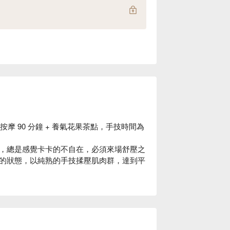
摩 90 分鐘 + 養氣花果茶點，手技時間為
，總是感覺卡卡的不自在，必須來場舒壓之
的狀態，以純熟的手技揉壓肌肉群，達到平