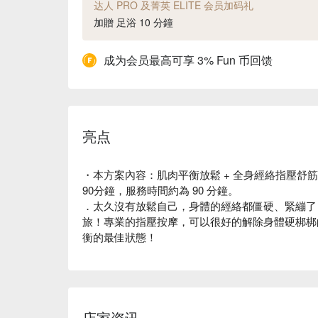
达人 PRO 及菁英 ELITE 会员加码礼
加贈 足浴 10 分鐘
成为会员最高可享 3% Fun 币回馈
亮点
・本方案內容：肌肉平衡放鬆 + 全身經絡指壓舒筋按
90分鐘，服務時間約為 90 分鐘。
．太久沒有放鬆自己，身體的經絡都僵硬、緊繃了
旅！專業的指壓按摩，可以很好的解除身體硬梆梆
衡的最佳狀態！
店家资讯