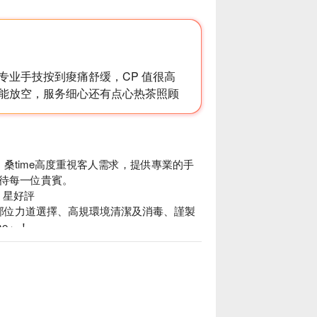
专业手技按到痠痛舒缓，CP 值很高
能放空，服务细心还有点心热茶照顾
。桑time高度重視客人需求，提供專業的手
待每一位貴賓。

 星好評

制部位力道選擇、高規環境清潔及消毒、謹製
e」！

之旅！
