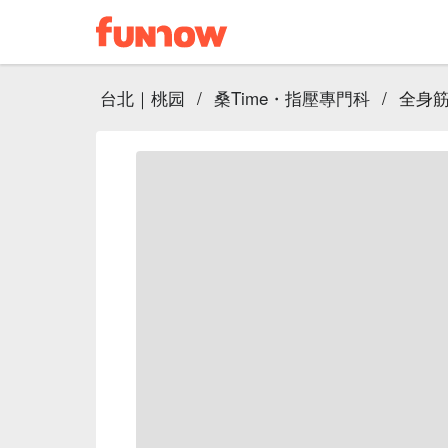
台北｜桃园
/
桑Time・指壓專門科
/
全身筋脈