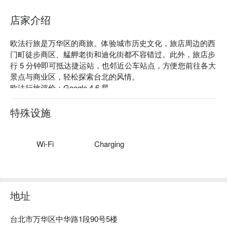
店家介绍
欧法行旅是万华区的商旅。体验城市历史文化，旅店周边的西
门町徒步商区、艋舺老街和迪化街都不容错过。此外，旅店步
行 5 分钟即可抵达捷运站，也邻近公车站点，方便您前往各大
景点与商业区，轻松探索台北的风情。

欧法行旅评价：Google 4.6 星

欧法行旅推荐：经过精心设计，拥有多种舒适房型，宽敞明亮
让您感受到如同家ㄧ般的温馨，在繁忙的旅程中充分休息。无
特殊设施
论是独自旅行、商务出差还是家庭度假，都能满足您对休憩的
需求。

欧法行旅优惠、欧法行旅住宿方案、欧法行旅休息方案立刻查
Wi-Fi
Charging
看⬇︎
地址
台北市万华区中华路1段90号5楼