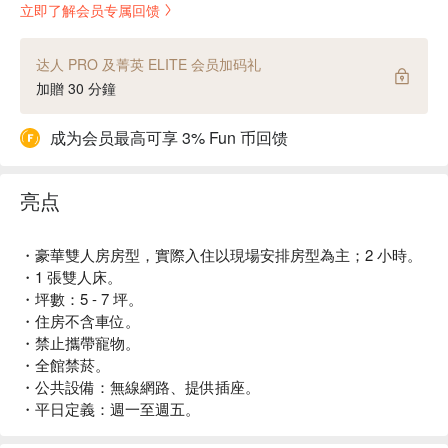
立即了解会员专属回馈
达人 PRO 及菁英 ELITE 会员加码礼
加贈 30 分鐘
成为会员最高可享 3% Fun 币回馈
亮点
・豪華雙人房房型，實際入住以現場安排房型為主；2 小時。
・1 張雙人床。
・坪數：5 - 7 坪。
・住房不含車位。
・禁止攜帶寵物。
・全館禁菸。
・公共設備：無線網路、提供插座。
・平日定義：週一至週五。