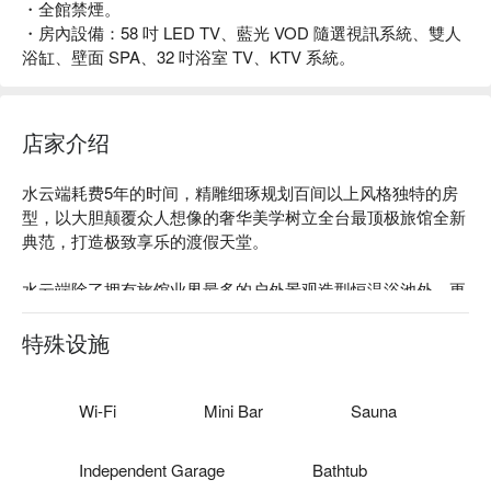
・全館禁煙。
・房內設備：58 吋 LED TV、藍光 VOD 隨選視訊系統、雙人
浴缸、壁面 SPA、32 吋浴室 TV、KTV 系統。
店家介绍
水云端耗费5年的时间，精雕细琢规划百间以上风格独特的房
型，以大胆颠覆众人想像的奢华美学树立全台最顶极旅馆全新
典范，打造极致享乐的渡假天堂。

水云端除了拥有旅馆业界最多的户外景观造型恒温浴池外、更
进一步以全新的美学观点，跳脱旧有的框架，重新演绎馆内每
一处空间，使每间房内各自拥有独树一格的风貌，让旅客每次
特殊设施
莅临都有与众不同的奢华体验。在卫浴设备上本馆更是加倍用
心；烤箱、蒸气室、气泡幻彩按摩浴缸(臭气杀菌)、维淇浴、
黄金雨淋应有尽有，让旅客体验专业级spa享受。
Wi-Fi
Mini Bar
Sauna
Independent Garage
Bathtub