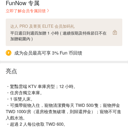
FunNow 专属
立即了解会员专属回馈
达人 PRO 及菁英 ELITE 会员加码礼
平日週日到週四加贈 1 小時 ( 連續假期及特殊節日不在
加贈範圍內 )
成为会员最高可享 3% Fun 币回馈
亮点
・驚豔雲端 KTV 車庫房型；12 小時。
・住房含獨立車庫。
・1 張雙人床。
・可攜帶寵物入住，寵物清潔費每天 TWD 500/隻；寵物押金
TWD 1000/房（退房檢查無破壞，則歸還押金）；寵物不可進
入戲水池。
・超過 2 人每位收取 TWD 600。