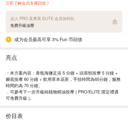
立即了解会员专属回馈
达人 PRO 及菁英 ELITE 会员加码礼
免費升級油壓
成为会员最高可享 3% Fun 币回馈
亮点
・本方案內容：香氛海鹽足浴 5 分鐘 + 頭肩頸按摩 5 分鐘 +
腳底按摩 60 分鐘 + 飲用草本花茶，手技時間為65分鐘，服務
時間約為 70 分鐘。
．可參考下一步升級純植物精油按摩 ( PRO/ELITE 限定禮遇
可免費升級 )。
价目表