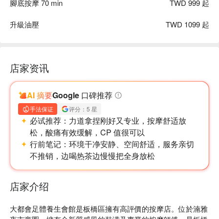
腳底按摩 70 min
TWD 999 起
升級油壓
TWD 1099 起
店家资讯
AI 摘要
Google 口碑推荐
手法保证
评分：5 星
必试推荐：
力道拿捏刚好又专业，按摩舒适放
松，酸痛有效缓解，CP 值很可以
行前笔记：
环境干净安静、空间舒适，服务亲切
不推销，边喝热茶边慢慢把全身放松
店家介绍
大都會足體養生會館是板橋區擁有高評價的按摩店。位於湳雅