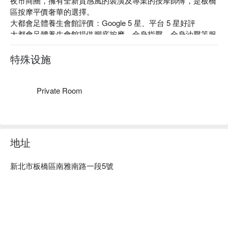
夜市商圈，擁有全新質感風的裝潢及專業的按摩師傅，是板橋
區按摩平價奢華的選擇。

大都會足體養生會館評價：Google 5 星、平台 5 星好評

大都會足體養生會館提供腳底按摩、全身指壓、全身油壓等服
務。

大都會足體養生會館以專業的師傅技巧，以及友善的服務態
特殊设施
度，深受周遭上班族以及觀光客喜愛。

大都會足體養生會館預約、價格、優惠立刻查看⬇︎
Private Room
地址
新北市板橋區南雅南路一段5號