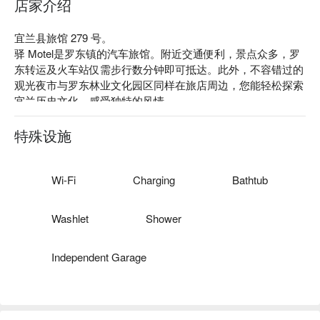
店家介绍
宜兰县旅馆 279 号。

驿 Motel是罗东镇的汽车旅馆。附近交通便利，景点众多，罗
东转运及火车站仅需步行数分钟即可抵达。此外，不容错过的
观光夜市与罗东林业文化园区同样在旅店周边，您能轻松探索
宜兰历史文化，感受独特的风情。

驿 Motel评价：网友好评推荐

驿 Motel推荐：全新装潢的旅店，每个房型都经过精心设计，
特殊设施
温馨风格搭配摩登设施，融合了时尚与舒适，无论是商务旅行
还是休闲度假，我们都能满足您的需求。

驿 Motel优惠、驿 Motel住宿方案、驿 Motel休息方案立刻查看
Wi-Fi
Charging
Bathtub
⬇︎
Washlet
Shower
Independent Garage