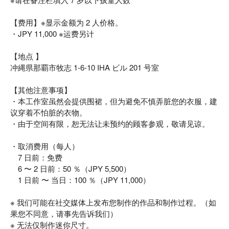
【费用】※显示金额为 2 人价格。
・JPY 11,000 ※运费另计
【地点 】
冲縄県那覇市牧志 1-6-10 IHA ビル 201 号室
【其他注意事项】
・本工作室虽然会提供围裙，但为避免不慎弄脏您的衣服，建
议穿着不怕脏的衣物。
・由于空间有限，恕无法让未预约的顾客参观，敬请见谅。
・取消费用（每人）
7 日前：免费
6 〜 2 日前：50 ％（JPY 5,500）
1 日前 〜 当日：100 ％（JPY 11,000）
※ 我们可能在社交媒体上发布您制作的作品和制作过程。（如
果您不同意，请事先告诉我们）
※ 无法仅制作迷你尺寸。