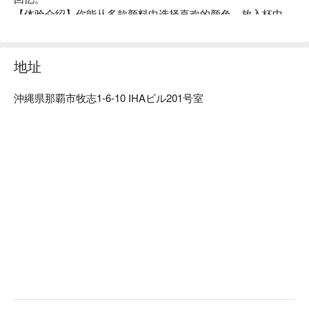
【体验介绍】你能从多款颜料中选择喜欢的颜色，放入杯中
后，再倾倒在所选的公仔上，等待晾干后，就获得世界唯一的
作品啰。在你实际倒完颜料前，无法预知最终的成品会是什么
样，这也是流体艺术体验最大的魅力！

地址
【更多推荐】位置近冲绳最主要的观光区「国际通」，步行 3 
分钟即可抵达。来逛街采购时，不妨安排时间来 Rakugaki 手
沖縄県那覇市牧志1-6-10 IHAビル201号室
作体验唷。