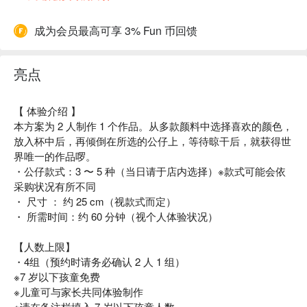
成为会员最高可享 3% Fun 币回馈
亮点
【 体验介绍 】
本方案为 2 人制作 1 个作品。从多款颜料中选择喜欢的颜色，
放入杯中后，再倾倒在所选的公仔上，等待晾干后，就获得世
界唯一的作品啰。
・公仔款式：3 〜 5 种（当日请于店内选择）※款式可能会依
采购状况有所不同
・ 尺寸 ： 约 25 cm（视款式而定）
・ 所需时间：约 60 分钟（视个人体验状况）
【人数上限】
・4组（预约时请务必确认 2 人 1 组）
※7 岁以下孩童免费
※儿童可与家长共同体验制作
※请在备注栏填入 7 岁以下孩童人数