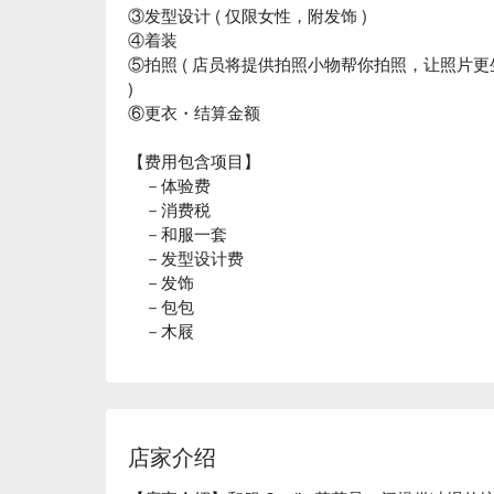
③发型设计 ( 仅限女性，附发饰 )
④着装
⑤拍照 ( 店员将提供拍照小物帮你拍照，让照片
)
⑥更衣・结算金额
【费用包含项目】
－体验费
－消费税
－和服一套
－发型设计费
－发饰
－包包
－木屐
店家介绍