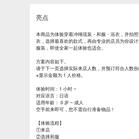
亮点
本商品为体验穿着冲绳琉装・和服・浴衣，并拍照留
衣，选择最喜欢的款式，再由专业的店员为你设计
服装，即使全家一起体验也适合。
方案内容如下。
请于下一页选择实际来店人数，并预订符合人数份
※显示金额为 1 人价格。
体验时间：1 小时 ~
对应语言：日语
适用年龄： 0 岁 ~ 成人
空手前来即可，您不需自行准备物品！
【体验流程】
①来店
②选择和服