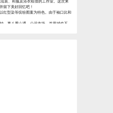
绳传统琉装、和服及浴衣租借的工作室。这次来
并留下美好回忆吧！

以红型染等缤纷图案为特色。由于袖口比和
分钟，离八重山通、公设市场、首里城也不
别错过和服 Studio 花花！