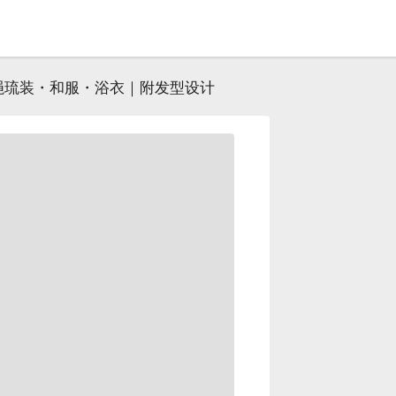
绳琉装・和服・浴衣｜附发型设计