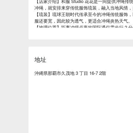
【店家介绍】和服 Studio 花花是一间提供冲
冲绳，就安排来穿传统服饰琉装，融入当地风情，
【琉装】琉球王朝时代传承至今的冲绳传统服饰，
服还要宽，因此较为透气，更适合冲绳炎热天气。

【地理位置】距离冲绳必逛的国际通仅需步行 2 
远，交通极为便利。想穿着琉装到这些地方拍美照，那可
地址
沖縄県那覇市久茂地 3 丁目 16-7 2階