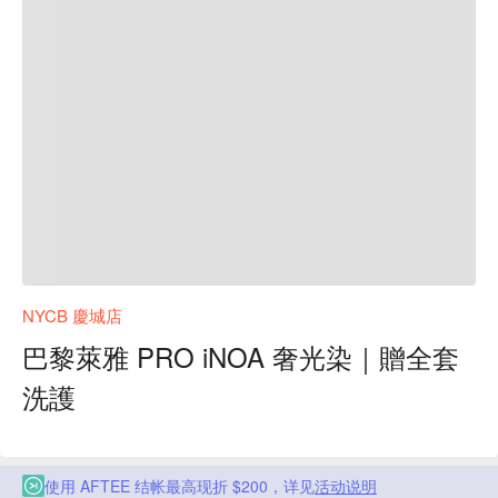
NYCB 慶城店
巴黎萊雅 PRO iNOA 奢光染｜贈全套
洗護
使用 AFTEE 结帐最高现折 $200，详见
活动说明