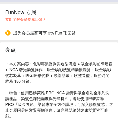
FunNow 专属
立即了解会员专属回馈
成为会员最高可享 3% Fun 币回馈
亮点
・本方案內容：色彩專業諮詢與造型溝通 + 吸金喚彩前導噴霧
+ iNOA 奢光染髮操作 + 吸金喚彩洗髮精染後洗髮 + 吸金喚彩
髮芯凝萃 + 吸金喚彩髮膜 + 頸部熱敷 + 吹整造型，服務時間
約為 180 分鐘。
．特色：使用巴黎萊雅 PRO iNOA 染膏與吸金喚彩全系列洗
護產品，染髮色澤飽滿度與光澤持久，搭配使用巴黎萊雅
PRO「吸金喚彩」染髮專業全方位護理，可深入修復髮芯，防
止金屬附著使髮質彈韌健康，讓亮麗髮絲與健康髮質皆可兼
顧。