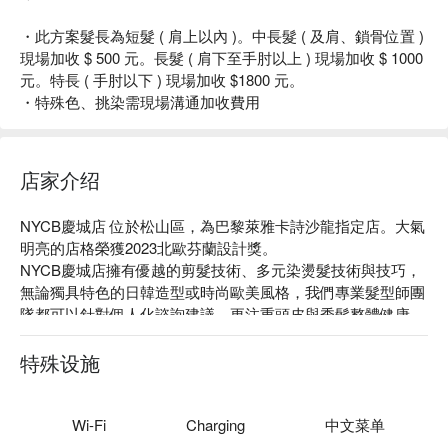
・此方案髮長為短髮 ( 肩上以內 )。中長髮 ( 及肩、鎖骨位置 )
現場加收 $ 500 元。長髮 ( 肩下至手肘以上 ) 現場加收 $ 1000
元。特長 ( 手肘以下 ) 現場加收 $1800 元。
・特殊色、挑染需現場溝通加收費用
店家介绍
NYCB慶城店 位於松山區，為巴黎萊雅卡詩沙龍指定店。大氣
明亮的店格榮獲2023北歐芬蘭設計獎。

NYCB慶城店擁有優越的剪髮技術、多元染燙髮技術與技巧，
無論獨具特色的日韓造型或時尚歐美風格，我們專業髮型師團
隊都可以針對個人化諮詢建議，更注重頭皮與秀髮整體健康，
將保養觀念視同臉部肌膚一般呵護。NYCB慶城店是尋找各式
造型、頭皮秀髮健康全方位呵護的理想之選。

特殊设施
NYCB 慶城店 評價：Google 4.9 星好評、FunNow 5 星好評

NYCB 慶城店 推薦：巴黎萊雅卡詩沙龍指定店！使用擁有
「髪界香奈兒」美譽的巴黎萊雅卡詩髮品、iNOA頂級染髮
Wi-Fi
Charging
中文菜单
品、法國LB髮妝之鑰、Juliart覺亞。
