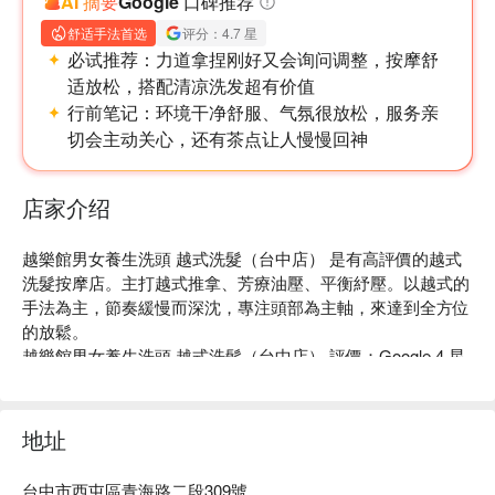
AI 摘要
Google 口碑推荐
舒适手法首选
评分：4.7 星
必试推荐：
力道拿捏刚好又会询问调整，按摩舒
适放松，搭配清凉洗发超有价值
行前笔记：
环境干净舒服、气氛很放松，服务亲
切会主动关心，还有茶点让人慢慢回神
店家介绍
越樂館男女養生洗頭 越式洗髮（台中店） 是有高評價的越式
洗髮按摩店。主打越式推拿、芳療油壓、平衡紓壓。以越式的
手法為主，節奏緩慢而深沈，專注頭部為主軸，來達到全方位
的放鬆。

越樂館男女養生洗頭 越式洗髮（台中店） 評價：Google 4 星

越樂館男女養生洗頭 越式洗髮  （台中店）使用的是頂級精
油，依照您的身體屬性選擇搭配，再運用獨特的按摩手法來讓
您達到身心靈的平靜。

地址
越樂館男女養生洗頭 越式洗髮（台中店） 預約、越樂館男女
養生洗頭（台中店）價格、越樂館男女養生洗頭（台中店）優
台中市西屯區青海路二段309號