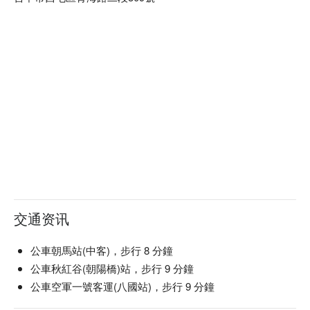
惠立刻查看⬇︎
交通资讯
公車朝馬站(中客)，步行 8 分鐘
公車秋紅谷(朝陽橋)站，步行 9 分鐘
公車空軍一號客運(八國站)，步行 9 分鐘