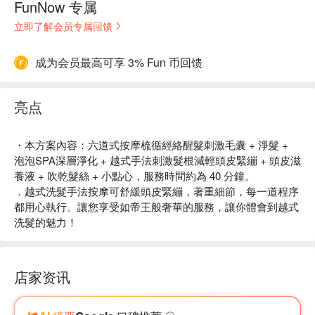
FunNow 专属
立即了解会员专属回馈
成为会员最高可享 3% Fun 币回馈
亮点
・本方案內容：六道式按摩梳循經絡醒髮刺激毛囊 + 淨髮 +
泡泡SPA深層淨化 + 越式手法刺激髮根減輕頭皮緊繃 + 頭皮滋
養液 + 吹乾髮絲 + 小點心，服務時間約為 40 分鐘。
．越式洗髮手法按摩可舒緩頭皮緊繃，著重細節，每一道程序
都用心執行。讓您享受如帝王般奢華的服務，讓你體會到越式
洗髮的魅力！
店家资讯