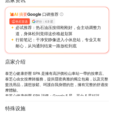
AI 摘要
Google 口碑推荐
热石首选
评分：4.9 星
必试推荐：
热石油压按得刚刚好，会主动调整力
道，身体松到觉得这价格超划算
行前笔记：
干净安静像进入小休息站，专业又有
耐心，从沟通到结束一路放松到底
店家介绍
泰芝心健康舒壓 SPA 是擁有高評價松山車站一帶的按摩店。
泰芝心由女按摩師服務，提供隱密典雅的獨立包廂，以及完整
盥洗用品，讓想放鬆、呵護自我身體的您，擁有完整的舒適按
摩體驗。

泰芝心健康舒壓 SPA 評價：Google 5 星、平台 5 星好評

泰芝心健康舒壓 SPA 主打泰式皇家古法指壓、頂級全身精油 
SPA、天然能量黑玉熱石頂級精油 SPA。

特殊设施
泰芝心健康舒壓 SPA 店內精通泰式古法指壓、油壓、全身去