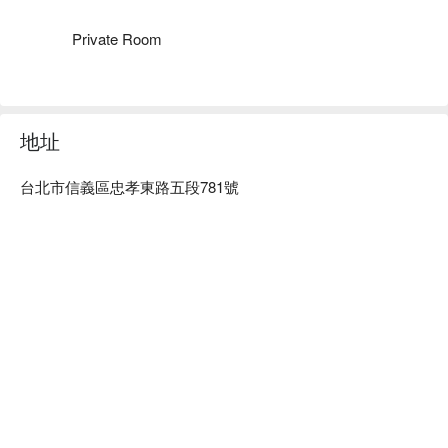
角質，給予最頂級的泰國皇室古法按摩，融合了泰式的拉筋與
被動式瑜珈，使用百分之百國外進口植物精油，純天然、無香
Private Room
精的茉莉花、柑橘、薰衣草等精油調配，呵護您的肌膚，讓尊
貴的您，以最平價的消費享受最高質感的服務。

泰芝心健康舒壓 SPA 預約、價格、優惠立刻查看⬇︎
地址
台北市信義區忠孝東路五段781號