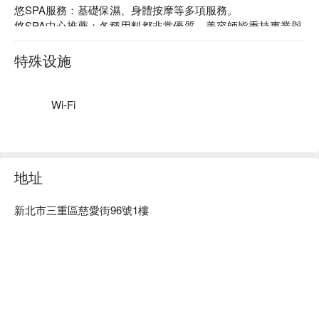
悠SPA服務：基礎保濕、身體按摩等多項服務。

悠SPA中心推薦：各種用料都非常優質，美容師皆秉持專業與
細心的態度，聆聽您的需求，客製化打造最適合您的理想服
務，超優惠的價錢享有專業師資級服務～

特殊设施
悠SPA中心預約、悠SPA價格立刻查看⬇︎
Wi-Fi
地址
新北市三重區慈愛街96號1樓