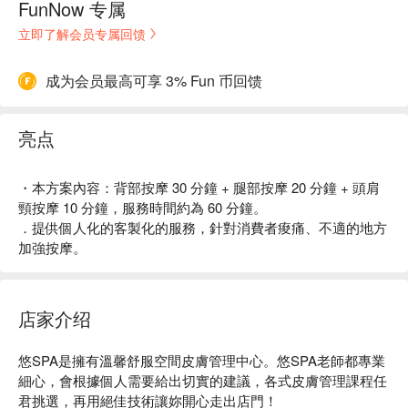
FunNow 专属
立即了解会员专属回馈
成为会员最高可享 3% Fun 币回馈
亮点
・本方案內容：背部按摩 30 分鐘 + 腿部按摩 20 分鐘 + 頭肩
頸按摩 10 分鐘，服務時間約為 60 分鐘。
．提供個人化的客製化的服務，針對消費者痠痛、不適的地方
加強按摩。
店家介绍
悠SPA是擁有溫馨舒服空間皮膚管理中心。悠SPA老師都專業
細心，會根據個人需要給出切實的建議，各式皮膚管理課程任
君挑選，再用絕佳技術讓妳開心走出店門！
