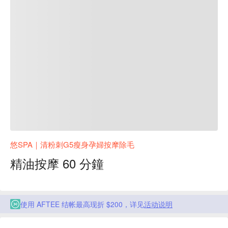
悠SPA｜清粉刺G5瘦身孕婦按摩除毛
精油按摩 60 分鐘
使用 AFTEE 结帐最高现折 $200，详见
活动说明