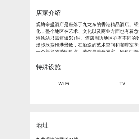
店家介绍
观塘帝盛酒店是座落于九龙东的香港精品酒店。经
化，整个地区在艺术、文化以及商业方面也有着急
港铁站只需短短5分钟。酒店周边地区亦有不同的
漫步欣赏维港景致，在沿途的艺术空间和咖啡室享
一个新兴的消闲热点。若你是美食饕客，鲤鱼门海
地点。

观塘帝盛酒店为你提供舒适的住宿享受，酒店内配
特殊设施
塘现代化的步伐，加上全面贴心的礼宾服务，令观
择。
Wi-Fi
TV
地址