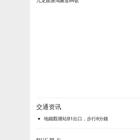
九龙观塘鴻圖道84號
交通资讯
地鐵觀塘站B1出口，步行8分鐘