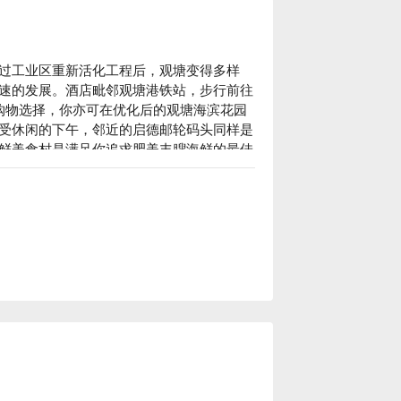
过工业区重新活化工程后，观塘变得多样
速的发展。酒店毗邻观塘港铁站，步行前往
购物选择，你亦可在优化后的观塘海滨花园
受休闲的下午，邻近的启德邮轮码头同样是
鲜美食村是满足你追求肥美丰膄海鲜的最佳
备一系列先进周全的休闲娱乐设施，紧贴观
塘帝盛酒店成为商务和休闲旅客的绝佳选