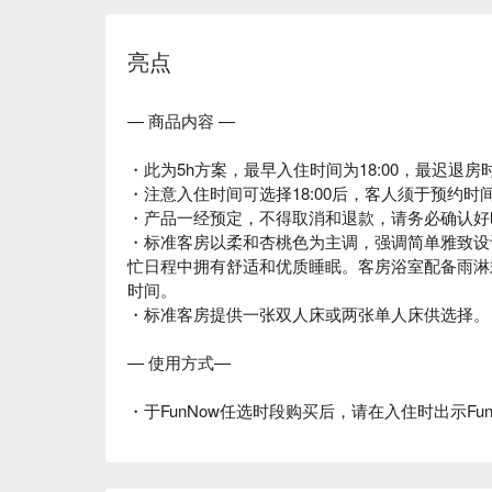
亮点
— 商品内容 —
・此为5h方案，最早入住时间为18:00，最迟退房时间
・注意入住时间可选择18:00后，客人须于预约时间
・产品一经预定，不得取消和退款，请务必确认好
・标准客房以柔和杏桃色为主调，强调简单雅致设
忙日程中拥有舒适和优质睡眠。客房浴室配备雨淋
时间。
・标准客房提供一张双人床或两张单人床供选择。
— 使用方式—
・于FunNow任选时段购买后，请在入住时出示Fu