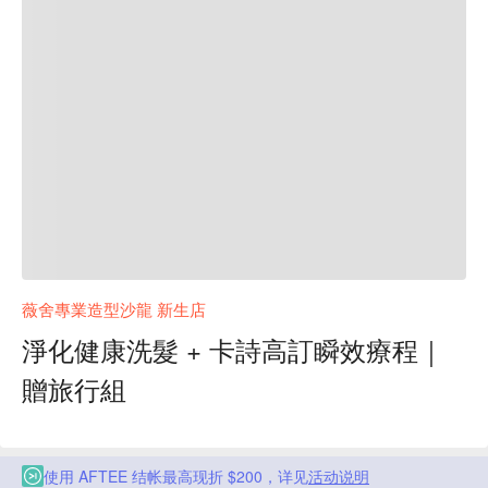
薇舍專業造型沙龍 新生店
淨化健康洗髮 + 卡詩高訂瞬效療程｜
贈旅行組
使用 AFTEE 结帐最高现折 $200，详见
活动说明