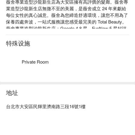
薇舍專業造型沙龍新生店為大安區擁有高評價的髮廊。薇舍專
業造型沙龍新生店無微不至的美麗，是薇舍成立 24 年來獻給
每位女性的真心誠意。薇舍為您締造舒適環境，讓您不用為了
保養四處奔波，一站式服務讓您感受最完美的 Total Beauty。

薇舍專業造型沙龍新生店：Google 4.8 星、FunNow 5 星好評

薇舍專業造型沙龍新生店：使用擁有「髪界香奈兒」美譽的巴
黎萊雅卡詩髮品以及同樣來自法國的思妍麗精油。

特殊设施
薇舍專業造型沙龍新生店 預約、薇舍專業造型沙龍新生店價
格立刻查看⬇︎
Private Room
地址
台北市大安區民輝里濟南路三段16號1樓