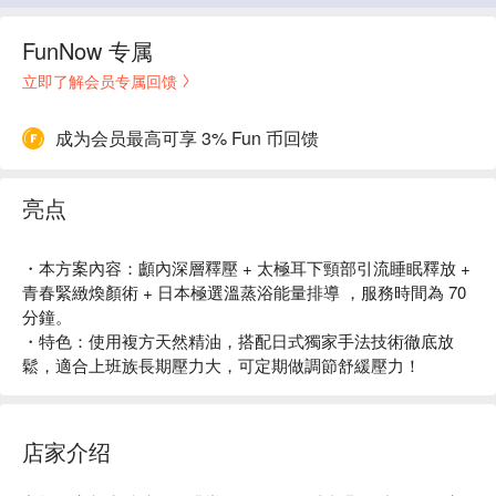
FunNow 专属
立即了解会员专属回馈
成为会员最高可享 3% Fun 币回馈
亮点
・本方案內容：顱內深層釋壓 + 太極耳下頸部引流睡眠釋放 +
青春緊緻煥顏術 + 日本極選溫蒸浴能量排導 ，服務時間為 70
分鐘。
・特色：使用複方天然精油，搭配日式獨家手法技術徹底放
鬆，適合上班族長期壓力大，可定期做調節舒緩壓力！
店家介绍