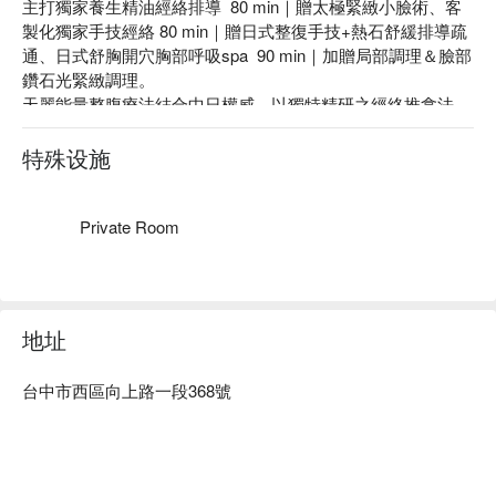
主打獨家養生精油經絡排導  80 min｜贈太極緊緻小臉術、客
製化獨家手技經絡 80 min｜贈日式整復手技+熱石舒緩排導疏
通、日式舒胸開穴胸部呼吸spa  90 min｜加贈局部調理＆臉部
鑽石光緊緻調理。

天麗能量整腹療法結合中日權威。以獨特精研之經絡推拿法，
藉由專業百種五行藥精油導引滲透，活絡喚醒鈍墮之臟脾腸道
經絡，重塑健康輕盈之優美體態，達到氣血便隻流暢與淨化，
特殊设施
帶給你腸保年輕的養生新概念。

專業技術：天麗能量整腹養生結合中日權威專家，發展獨特的
能量整腹技術，喚醒並活絡身體等各項機能，帶來永保青春的
Private Room
養生新概念。

店家故事：店家老闆的父親因大腸癌去世，因此比一般人更關
注日常生活的養生方法及概念，並希望以獨特專精的經絡按摩
手法，保健您的身心靈。
地址
台中市西區向上路一段368號