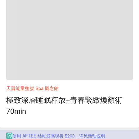
天麗能量整腹 Spa 概念館
極致深層睡眠釋放+青春緊緻煥顏術
70min
使用 AFTEE 结帐最高现折 $200，详见
活动说明