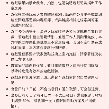
遊戲場景內禁止飲食、拍照，也請勿將遊戲道具攜出工作
室之外。
為保護其他玩家之遊戲體驗權利，請勿在公共場合或是網
路空間透露遊戲內容細節，或與解謎相關之線索與答案，
謝謝您的配合。
為了各位的安全，參與之玩家請務必遵照遊戲規章進行遊
戲，若遊戲中發生違規情形，並經工作人員勸阻無效，本
方得以立即停止遊戲並且不退還費用。若因不當行為造成
器材損壞，本方將會要求照價賠償。
遊戲過程將要求玩家脫鞋並換上室內拖鞋，請穿著輕便衣
物以方便活動。
貴重物品請自行保管，並且建議遊戲之前自行使用廁所，
以帶給您最有效率的遊戲體驗。
遊戲過程緊湊刺激，請玩家參予遊戲前斟酌自體健康狀
況。
出發日前 7 日前（不含出發日）通知取消，可全額退費。
出發日前 6 日至前 4 日內（不含出發日）通知取消，收取
手續費 50％；或改期一次（僅限同活動方案及相同價
格）。