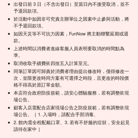
出發日前 3 日（不含出發日）至當日內不接受取消，並不
予退回款項。
於活動中如因非可究責主辦單位之因素中止參與活動，將
不予退回款項。
如因天災等不可抗力因素，FunNow 將主動聯繫延期或退
款。
上述時間以消費者進線客服人員表明要取消的時間點為
準。
取消收取手續費依四捨五入計算至元。
同筆訂單因可歸責於消費者理由提出修改時，僅得修改一
次，並限更改時同方案有可選擇之時段，且更改的時段價
格不得高於原訂單金額。
本店符合政府防疫規範，請安心體驗服務，若有調整依現
場公告。
顧客入店需配合店家現場公告之防疫規範，若有調整依現
場公告。［ 1. 入場時，請配合手部消毒、
2. 館內需全程配戴口罩、3. 若有不舒服的症狀，安全起見
請待在家中 ］