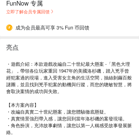
FunNow 专属
立即了解会员专属回馈
成为会员最高可享 3% Fun 币回馈
亮点
・遊戲介紹：本款遊戲改編自二十世紀最大懸案 -「黑色大理
花」，帶領各位玩家重回 1947年的美國洛杉磯，踏入兇手曾
經犯案過的現場，進入受害女主角的生活空間，抽絲剝繭百般
謎團，並且找到兇手犯案的動機與行蹤，而您的聰敏智慧，將
會取決案情的成功與失敗。
【本方案內容】
・改編自真實二十世紀懸案，讓您體驗徹底懸疑。
・真實情景強烈帶入感，讓您回到當年洛杉磯的案發現場。
・角色扮演，充沛故事劇情，讓您以第一人稱感受故事發展脈
絡。