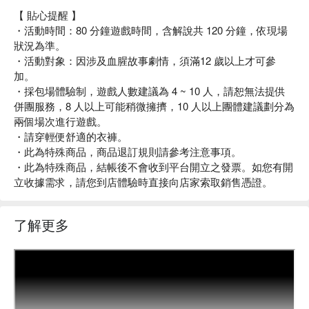
【 貼心提醒 】
・活動時間：80 分鐘遊戲時間，含解說共 120 分鐘，依現場
狀況為準。
・活動對象：因涉及血腥故事劇情，須滿12 歲以上才可參
加。
・採包場體驗制，遊戲人數建議為 4 ~ 10 人，請恕無法提供
併團服務，8 人以上可能稍微擁擠，10 人以上團體建議劃分為
兩個場次進行遊戲。
・請穿輕便舒適的衣褲。
・此為特殊商品，商品退訂規則請參考注意事項。
・此為特殊商品，結帳後不會收到平台開立之發票。如您有開
立收據需求，請您到店體驗時直接向店家索取銷售憑證。
了解更多