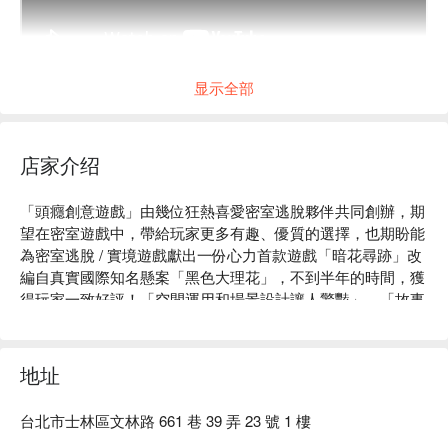
显示全部
店家介绍
「頭癮創意遊戲」由幾位狂熱喜愛密室逃脫夥伴共同創辦，期
望在密室遊戲中，帶給玩家更多有趣、優質的選擇，也期盼能
為密室逃脫 / 實境遊戲獻出一份心力首款遊戲「暗花尋跡」改
編自真實國際知名懸案「黑色大理花」，不到半年的時間，獲
得玩家一致好評！「空間運用和場景設計讓人驚豔」、「故事
情節緊湊！謎題新穎！服務超 nice！十分大推！」

頭癮創意遊戲體驗內容：密室逃脫

頭癮創意遊戲評價：Google 4.6 星好評

地址
頭癮創意遊戲推薦：多人數大型主題、少人數密室逃脫

頭癮創意遊戲預約、頭癮創意遊戲價格立刻查看⬇︎
台北市士林區文林路 661 巷 39 弄 23 號 1 樓