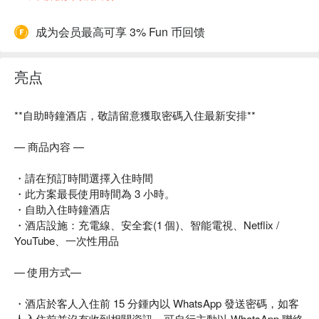
成为会员最高可享 3% Fun 币回馈
亮点
**自助時鐘酒店，敬請留意獲取密碼入住最新安排**
— 商品內容 —
・請在預訂時間選擇入住時間
・此方案最長使用時間為 3 小時。
・自助入住時鐘酒店
・酒店設施：充電線、安全套(1 個)、智能電視、Netflix /
YouTube、一次性用品
— 使用方式—
・酒店於客人入住前 15 分鍾內以 WhatsApp 發送密碼，如客
人入住前並沒有收到相關資訊，可自行主動以 WhatsApp 聯絡