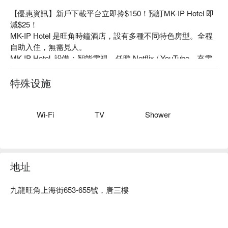
【優惠資訊】新戶下載平台立即拎$150！預訂MK-IP Hotel 即
減$25！

MK-IP Hotel 是旺角時鐘酒店，設有多種不同特色房型。全程
自助入住，無需見人。

MK-IP Hotel  設備：智能電視，任睇 Netflix / YouTube、充電
線、安全套、保證乾淨衛生提供一次性用品 (2條)、房間每次
都會徹底清潔及消毒

特殊设施
MK-IP Hotel 推薦：絕佳位置：位置近旺角地鐵站，步行 5 分
鐘即可抵達

MK-IP Hotel 旺角時鐘酒店、MK-IP Hotel 爆房優惠資訊立刻查
Wi-Fi
TV
Shower
看⬇︎
地址
九龍旺角上海街653-655號，唐三樓