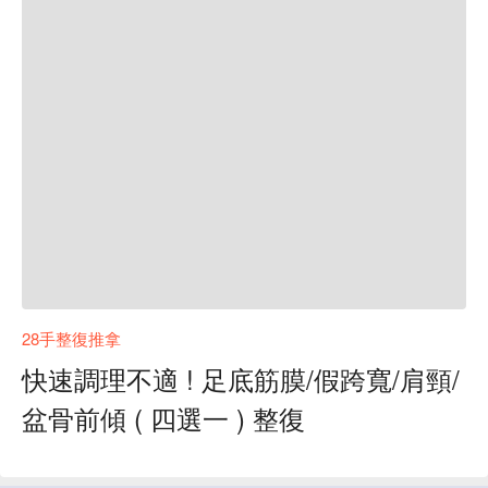
28手整復推拿
快速調理不適 ! 足底筋膜/假跨寬/肩頸/
盆骨前傾 ( 四選一 ) 整復