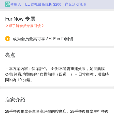
使用 AFTEE 结帐最高现折 $200，详见
活动说明
FunNow 专属
立即了解会员专属回馈
成为会员最高可享 3% Fun 币回馈
亮点
・本方案內容：個案評估 + 針對不適處重建效果，足底筋膜
炎/假跨寬/肩頸痠痛/ 盆骨前傾（四選一） + 日常衛教，服務時
間約為 10 分鐘。
店家介绍
28手整復推拿是東區高評價的按摩店。28手整復推拿主打整復