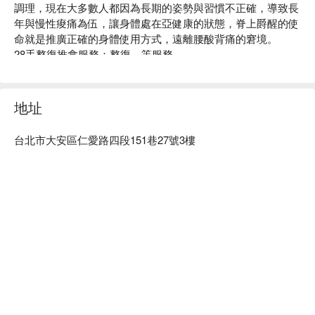
調理，現在大多數人都因為長期的姿勢與習慣不正確，導致長
年與慢性痠痛為伍，讓身體處在亞健康的狀態，脊上爵醒的使
命就是推廣正確的身體使用方式，遠離腰酸背痛的窘境。

28手整復推拿服務：整復、等服務。

28手整復推拿推薦：服務人員皆為資深整脊師、按摩師，專業
的傳統整復推拿服務有效調理您的身體。

28手整復推拿預約、28手整復推拿價格立刻查看 ⬇︎
地址
台北市大安區仁愛路四段151巷27號3樓