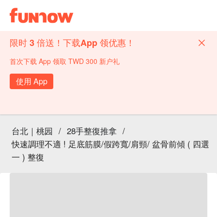
限时 3 倍送！下载App 领优惠！
首次下载 App 领取 TWD 300 新户礼
使用 App
台北｜桃园
/
28手整復推拿
/
快速調理不適 ! 足底筋膜/假跨寬/肩頸/ 盆骨前傾 ( 四選
一 ) 整復