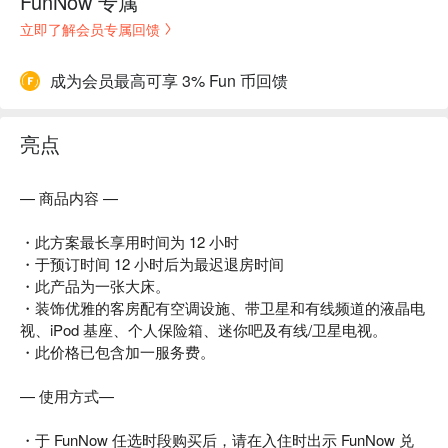
FunNow 专属
立即了解会员专属回馈
成为会员最高可享 3% Fun 币回馈
亮点
— 商品内容 —
・此方案最长享用时间为 12 小时
・于预订时间 12 小时后为最迟退房时间
・此产品为一张大床。
・装饰优雅的客房配有空调设施、带卫星和有线频道的液晶电
视、iPod 基座、个人保险箱、迷你吧及有线/卫星电视。
・此价格已包含加一服务费。
— 使用方式—
・于 FunNow 任选时段购买后，请在入住时出示 FunNow 兑