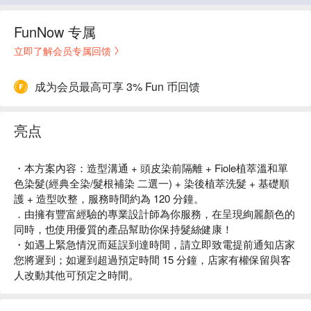
FunNow 专属
立即了解会员专属回馈
成为会员最高可享 3% Fun 币回馈
亮点
・本方案內容：造型溝通 + 頭皮染前隔離 + Fiole植萃溫和單
色染髮(經典全染/髮根補染 二選一) + 染後植萃洗髮 + 基礎順
護 + 造型吹整，服務時間約為 120 分鐘。
．由擁有豐富經驗的專業設計師為你服務，在呈現絢麗顏色的
同時，也使用優質的產品幫助你保持髮絲健康！
・如遇上緊急情況而延誤到達時間，請立即致電提前通知店家
您將遲到；如遲到超過預定時間 15 分鐘，店家有權保留與客
人改動其他可預定之時間。