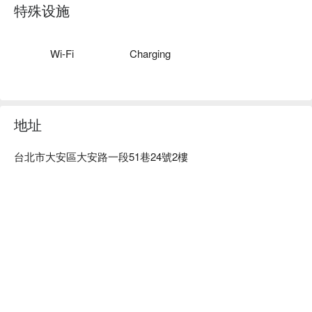
貳肆 24 Hair Salon預約、貳肆 24 Hair Salon價格立刻查看 ⬇️
特殊设施
Wi-Fi
Charging
地址
台北市大安區大安路一段51巷24號2樓