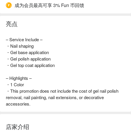
成为会员最高可享 3% Fun 币回馈
亮点
– Service Include –
・Nail shaping
・Gel base application
・Gel polish application
・Gel top coat application
– Highlights –
・1 Color
・This promotion does not include the cost of gel nail polish
removal, nail painting, nail extensions, or decorative
accessories.
店家介绍