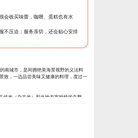
很会收买味蕾，咖喱、蛋糕也有水
服不压迫；服务亲切，还会贴心安排
本岛南部的南城市，是间拥绝美海景视野的义法料
景致，一边品尝美味又健康的料理，度过一
南城市的古代米（杂谷米）和当地农家种植的岛野
面，一次满足你的味蕾和健康需求。

御岳之一「薮萨御岳」的读音，传说琉球的创造神
、石头和草木下来建造国土，而这个地方被视为
直以薮萨浦原为名，受到人民尊崇的圣地。