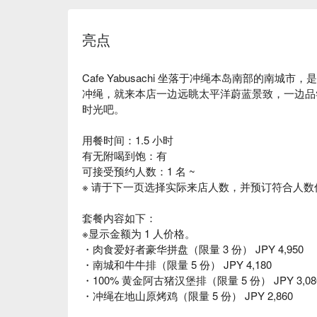
亮点
Cafe Yabusachi 坐落于冲绳本岛南部的南
冲绳，就来本店一边远眺太平洋蔚蓝景致，一边品
时光吧。
用餐时间：1.5 小时
有无附喝到饱：有
可接受预约人数：1 名 ~
※ 请于下一页选择实际来店人数，并预订符合人数
套餐内容如下：
※显示金额为 1 人价格。
・肉食爱好者豪华拼盘（限量 3 份） JPY 4,950
・南城和牛牛排（限量 5 份） JPY 4,180
・100% 黄金阿古猪汉堡排（限量 5 份） JPY 3,08
・冲绳在地山原烤鸡（限量 5 份） JPY 2,860