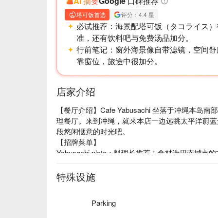
AI 摘要
Google 口碑推荐
塔可饭首选
评分：4.4 星
必试推荐：
海景配塔可饭（タコライス）
准，还有饮料吧与免费汤品加分。
行前笔记：
窗外海景像自带滤镜，空间舒
靠窗位，旅途中很加分。
店家介绍
【餐厅介绍】Cafe Yabusachi 坐落于冲绳
理餐厅。来到冲绳，就来本店一边远眺太平洋蔚蓝
段悠闲惬意的时光吧。

【招牌菜单】

Yabusachi plate：料理长推荐！食材选用
菜，让你一次品尝冲绳在地新鲜的美味。

素食友善意大利面：使用无麸质米粉制作的意大利
特殊设施
【店名由来】「 Yabusachi 」取自于琉球七
「 Amamikyo  」接受天帝的命令，带了泥土
Parking
「御岳」。我们的咖啡厅所在之处，便是在过去一