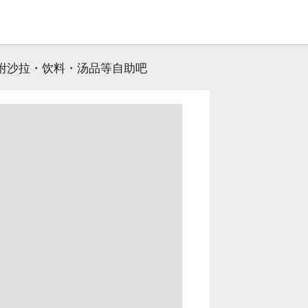
｜附沙拉・饮料・汤品等自助吧