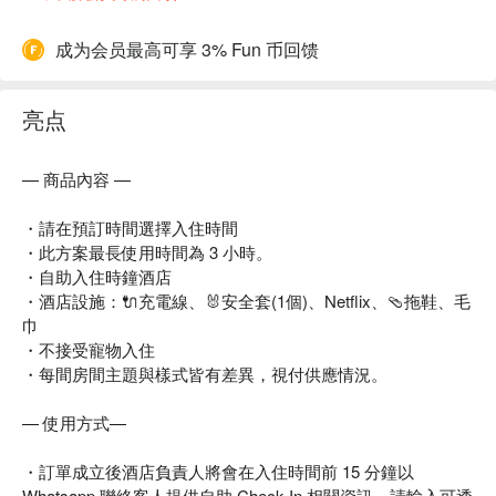
成为会员最高可享 3% Fun 币回馈
亮点
— 商品內容 —
・請在預訂時間選擇入住時間
・此方案最長使用時間為 3 小時。
・自助入住時鐘酒店
・酒店設施：🔌充電線、🐰安全套(1個)、Netflix、🩴拖鞋、毛
巾
・不接受寵物入住
・每間房間主題與樣式皆有差異，視付供應情況。
— 使用方式—
・訂單成立後酒店負責人將會在入住時間前 15 分鐘以
Whatsapp 聯絡客人提供自助 Check-In 相關資訊，請輸入可透