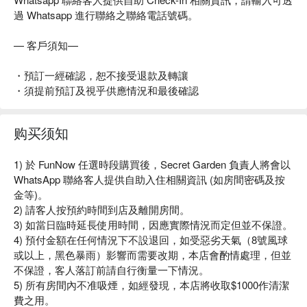
過 Whatsapp 進行聯絡之聯絡電話號碼。
— 客戶須知—
・預訂一經確認，恕不接受退款及轉讓
・須提前預訂及視乎供應情況和最後確認
购买须知
1) 於 FunNow 任選時段購買後，Secret Garden 負責人將會以
WhatsApp 聯絡客人提供自助入住相關資訊 (如房間密碼及按
金等)。
2) 請客人按預約時間到店及離開房間。
3) 如當日臨時延長使用時間，因應實際情況而定但並不保證。
4) 預付金額在任何情況下不設退回，如受惡劣天氣（8號風球
或以上，黑色暴雨）影響而需要改期，本店會酌情處理，但並
不保證，客人落訂前請自行衡量一下情況。
5) 所有房間內不准吸煙，如經發現，本店將收取$1000作清潔
費之用。