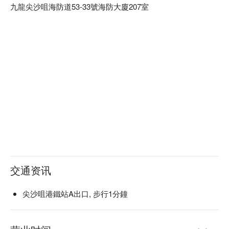
九龍尖沙咀海防道53-33號海防大廈207室
交通资讯
尖沙咀港鐵站A出口, 步行1分鐘