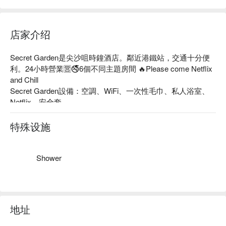
6) 請注意房間內整潔，如發現房間內有嘔吐等問題需額外進行
清潔，該按金會全數沒收作場地清潔費賠償
7) 如有發現入住人數和預約時不符，本店會收取額外費用或邀
店家介绍
請客人離開。
8) 離場請幫忙關房間內燈及冷氣。
Secret Garden是尖沙咀時鐘酒店。鄰近港鐵站，交通十分便
9) 預訂一經確認，不接受任何原因改期或任何退款，敬請留
利。24小時營業🈺🚭6個不同主題房間 🔥Please come Netflix 
意。
and Chill

10) 請客人預訂前確保清楚明白本酒店的規則。
Secret Garden設備：空調、WiFi、一次性毛巾、私人浴室、
Netflix、安全套

Secret Garden 推薦：距離尖沙咀地鐵站A出口只需要1分鐘路
程、全自助check in

特殊设施
Secret Garden 時鐘酒店、Secret Garden 自助爆房、Secret 
Garden 尖沙咀時鐘酒店優惠資訊立刻查看⬇︎
Shower
地址