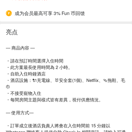
成为会员最高可享 3% Fun 币回馈
亮点
— 商品內容 —
・請在預訂時間選擇入住時間
・此方案最長使用時間為 2 小時。
・自助入住時鐘酒店
・酒店設施：🔌充電線、🐰安全套(1個)、Netflix、🩴拖鞋、毛
巾
・不接受寵物入住
・每間房間主題與樣式皆有差異，視付供應情況。
— 使用方式—
・訂單成立後酒店負責人將會在入住時間前 15 分鐘以
Whatsapp 聯絡客人提供自助 Check-In 相關資訊，請輸入可透