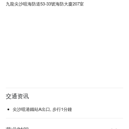
九龍尖沙咀海防道53-33號海防大廈207室
交通资讯
尖沙咀港鐵站A出口, 步行1分鐘