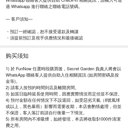
過 Whatsapp 進行聯絡之聯絡電話號碼。
— 客戶須知—
・預訂一經確認，恕不接受退款及轉讓
・須提前預訂及視乎供應情況和最後確認
购买须知
1) 於 FunNow 任選時段購買後，Secret Garden 負責人將會以
WhatsApp 聯絡客人提供自助入住相關資訊 (如房間密碼及按
金等)。
2) 請客人按預約時間到店及離開房間。
3) 如當日臨時延長使用時間，因應實際情況而定但並不保證。
4) 預付金額在任何情況下不設退回，如受惡劣天氣（8號風球
或以上，黑色暴雨）影響而需要改期，本店會酌情處理，但並
不保證，客人落訂前請自行衡量一下情況。
5) 所有房間內不准吸煙，如經發現，本店將收取$1000作清潔
費之用。