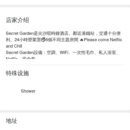
6) 請注意房間內整潔，如發現房間內有嘔吐等問題需額外進行
清潔，該按金會全數沒收作場地清潔費賠償
7) 如有發現入住人數和預約時不符，本店會收取額外費用或邀
店家介绍
請客人離開。
8) 離場請幫忙關房間內燈及冷氣。
Secret Garden是尖沙咀時鐘酒店。鄰近港鐵站，交通十分便
9) 預訂一經確認，不接受任何原因改期或任何退款，敬請留
利。24小時營業🈺🚭6個不同主題房間 🔥Please come Netflix 
意。
and Chill

10) 請客人預訂前確保清楚明白本酒店的規則。
Secret Garden設備：空調、WiFi、一次性毛巾、私人浴室、
Netflix、安全套

Secret Garden 推薦：距離尖沙咀地鐵站A出口只需要1分鐘路
程、全自助check in

特殊设施
Secret Garden 時鐘酒店、Secret Garden 自助爆房、Secret 
Garden 尖沙咀時鐘酒店優惠資訊立刻查看⬇︎
Shower
地址