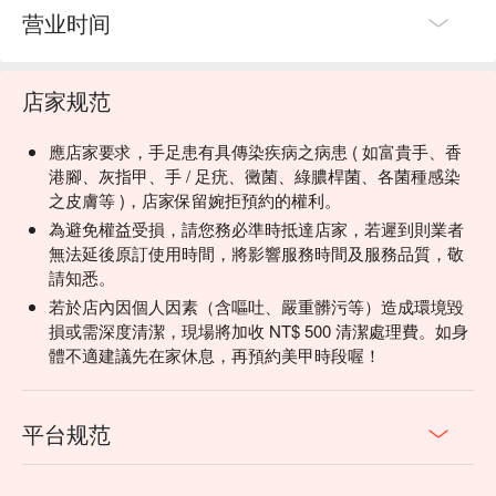
营业时间
店家规范
應店家要求，手足患有具傳染疾病之病患 ( 如富貴手、香
港腳、灰指甲、手 / 足疣、黴菌、綠膿桿菌、各菌種感染
之皮膚等 )，店家保留婉拒預約的權利。
為避免權益受損，請您務必準時抵達店家，若遲到則業者
無法延後原訂使用時間，將影響服務時間及服務品質，敬
請知悉。
若於店內因個人因素（含嘔吐、嚴重髒污等）造成環境毀
損或需深度清潔，現場將加收 NT$ 500 清潔處理費。如身
體不適建議先在家休息，再預約美甲時段喔！
平台规范