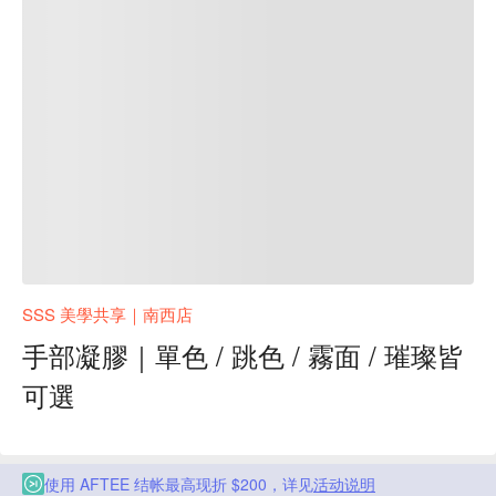
SSS 美學共享｜南西店
手部凝膠｜單色 / 跳色 / 霧面 / 璀璨皆
可選
使用 AFTEE 结帐最高现折 $200，详见
活动说明