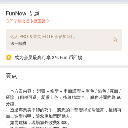
FunNow 专属
立即了解会员专属回馈
达人 PRO 及菁英 ELITE 会员加码礼
送一顆鑽
成为会员最高可享 3% Fun 币回馈
亮点
・本方案內容： 消毒 + 修型 + 甲面護理 + 單色 / 跳色 / 霧面 /
璀慘 （四種可選）凝膠上色 + 指緣精華油 ，服務時間約為 90
分鐘。
．透過專業美甲師的巧手，將您的手部變得光滑透亮，後續再
加上造型指甲，讓您更加閃閃動人。
．如需建構，現場額外收費$ 300。