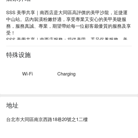
SSS 美學共享｜南西店是大同區高評價的美甲沙龍，近捷運
中山站。店內裝潢粉嫩舒適，享受專業又安心的美甲美睫服
務，服務真誠、專業，期望帶給每一位顧客最優質的服務及享
受！

SSS 美學共享｜南西店服務：提供美甲、手足保養服務、美
睫等，歡迎前來體驗！

SSS 美學共享｜南西店推薦：皆由專業老師團隊服務，可溝
特殊设施
通您的需求，打造專屬於你的風格～

SSS 美學共享｜南西店預約、SSS 美學共享｜南西店價格立
刻查看⬇︎
Wi-Fi
Charging
地址
台北市大同區南京西路18巷20號之1二樓