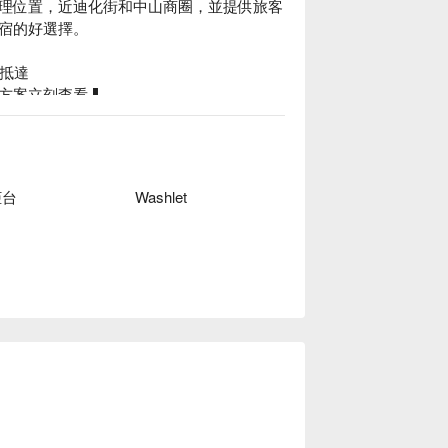
理位置，近迪化街和中山商圈，並提供旅客
宿的好選擇。

抵達

方案立刻查看⬇︎
柜台
Washlet