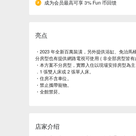
成为会员最高可享 3% Fun 币回馈
亮点
・2023 年全新百萬裝潢，另外提供浴缸、免治馬桶，
分房型也有提供網路電視可使用 ( 非全部房型皆有
・本方案不分房型，實際入住以現場安排房型為主；
．1 張雙人床或 2 張單人床。
・住房不含車位。
・禁止攜帶寵物。
・全館禁菸。
店家介绍