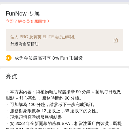
FunNow 专属
立即了解会员专属回馈
达人 PRO 及菁英 ELITE 会员加码礼
升級為金箔精油
成为会员最高可享 3% Fun 币回馈
亮点
・本方案內容：純植物精油深層按摩 90 分鐘 + 菡氧每日現做
甜點 + 舒心茶飲 ，服務時間約 90 分鐘。
・可加購為 120 分鐘，請參考下一步完成預訂。
・服務對象限懷孕 12 週以上，36 週以下的女性。
・現場須填寫孕婦服務切結書
・於 2022 年全新開幕的菡氧 SPA，相當注重店內裝潢，既提