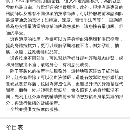
供了 SPA 按摩會館的隱密性，但又不走推銷模式，為的就是
帶給您最自由、放鬆舒適的消費環境，此外，現場有最專業的
諮詢師以及擁有不同強項的按摩師傅，可以於服務前和諮詢師
盡量溝通您的需求 ( 如輕重、速度、習慣手法等等 ) ，諮詢師
將為您安排最適當的專業師傅為您服務，讓您擁有最頂級、舒
適的享受。
・透過適度的按摩，孕婦可以改善身體血液循環和淋巴循環，
提高身體抵抗力，更可以緩解孕期種種不適，例如孕吐、抽
筋、水腫，並改善睡眠品質。
・通過按摩不同部位，可以幫助孕婦舒緩神經和肌肉繃緊，緩
和身體酸痛不適，放鬆身心，有利胎兒成長。
・除了客製化的按摩手法服務外，還特地獨家添置了紅外線
燈，紅外線燈除了可以促血液循環，還能有效幫助您舒緩肌肉
僵硬及關節疼痛，也因為穿透性高，更能提升您的身體基礎代
謝率。而每一位老師替您鬆筋前，會依照客人的身體狀況不
同，先利用紅外線燈的輔助照射來幫助您放鬆全身最緊繃的部
分，再進行後續的舒緩按摩。
・全館並提供女按摩師服務。
价目表