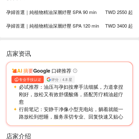
孕婦首選｜純植物精油深層紓壓 SPA 90 min
TWD 2550 起
孕婦首選｜純植物精油深層紓壓 SPA 120 min
TWD 3400 起
店家资讯
AI 摘要
Google 口碑推荐
专业手技认证
评分：4.8 星
必试推荐：
油压与孕妇按摩手法细腻，力道拿捏
刚好，放松又有效舒缓酸痛，搭配芳疗精油超疗
愈
行前笔记：
安静干净像小型充电站，躺着就能一
路放松到想睡，服务亲切专业、回复快速又贴心
店家介绍