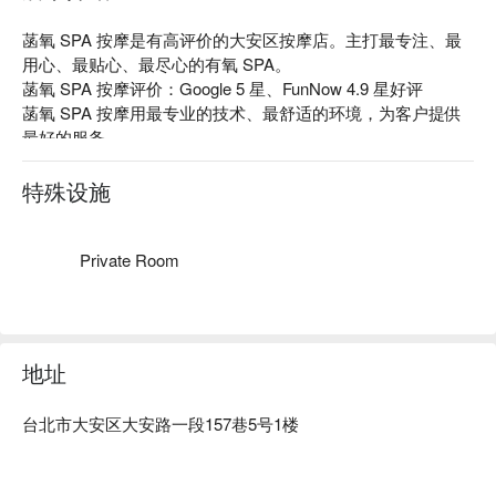
菡氧 SPA 按摩是有高评价的大安区按摩店。主打最专注、最
用心、最贴心、最尽心的有氧 SPA。

菡氧 SPA 按摩评价：Google 5 星、FunNow 4.9 星好评

菡氧 SPA 按摩用最专业的技术、最舒适的环境，为客户提供
最好的服务。

菡氧 SPA 按摩预约、菡氧 SPA 按摩价格、菡氧 SPA 按摩优
惠立刻查看⬇︎
特殊设施
Private Room
地址
台北市大安区大安路一段157巷5号1楼