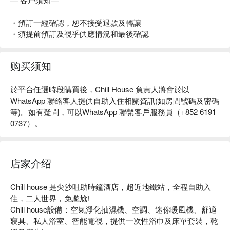
・預訂一經確認，恕不接受退款及轉讓
・須提前預訂及視乎供應情況和最後確認
购买须知
於
平台
任選時段購買後，
Chill House
負責人將會於以
WhatsApp
聯絡客人提供自助入住相關資訊
(
如房間號碼及密碼
等
)
。如有疑問，可以
WhatsApp
聯繫客戶服務員（
+852 6191
0737
）。
店家介绍
Chill house 是尖沙咀助時鐘酒店，超近地鐵站，全程自助入
住，二人世界，免尷尬!

Chill house設備：空氣淨化抽濕機、空調、迷你暖風機、舒適
寢具、私人浴室、智能電視，提供一次性浴巾及床單套裝，乾