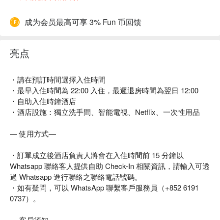
成为会员最高可享 3% Fun 币回馈
亮点
・請在預訂時間選擇入住時間
・最早入住時間為 22:00 入住，最遲退房時間為翌日 12:00
・自助入住時鐘酒店
・酒店設施：獨立洗手間、智能電視、Netflix、一次性用品
— 使用方式—
・訂單成立後酒店負責人將會在入住時間前 15 分鐘以
Whatsapp 聯絡客人提供自助 Check-In 相關資訊，請輸入可透
過 Whatsapp 進行聯絡之聯絡電話號碼。
・如有疑問，可以 WhatsApp 聯繫客戶服務員（+852 6191
0737）。
— 客戶須知—