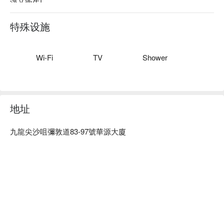
淨又衛生!

Chill house 推薦：任睇 Netflix / YouTube、交通便利、全程自
助 check-in/check-out!

特殊设施
Chill house 爆房、Chill house 自助時鐘酒店、Chill house 尖沙
咀助時鐘酒店優惠資訊立刻查看⬇︎
Wi-Fi
TV
Shower
地址
九龍尖沙咀彌敦道83-97號華源大廈