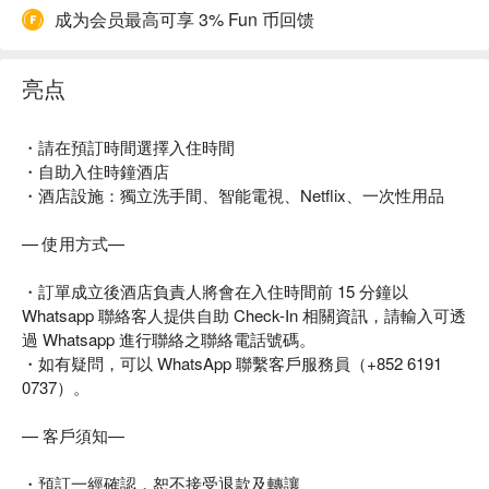
成为会员最高可享 3% Fun 币回馈
亮点
・請在預訂時間選擇入住時間
・自助入住時鐘酒店
・酒店設施：獨立洗手間、智能電視、Netflix、一次性用品
— 使用方式—
・訂單成立後酒店負責人將會在入住時間前 15 分鐘以
Whatsapp 聯絡客人提供自助 Check-In 相關資訊，請輸入可透
過 Whatsapp 進行聯絡之聯絡電話號碼。
・如有疑問，可以 WhatsApp 聯繫客戶服務員（+852 6191
0737）。
— 客戶須知—
・預訂一經確認，恕不接受退款及轉讓