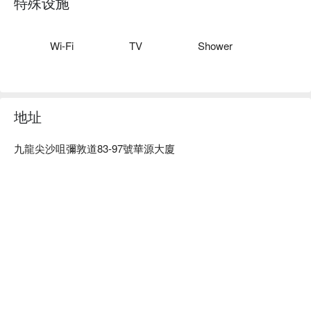
特殊设施
Chill house 爆房、Chill house 自助時鐘酒店、Chill house 尖沙
咀助時鐘酒店優惠資訊立刻查看⬇︎
Wi-Fi
TV
Shower
地址
九龍尖沙咀彌敦道83-97號華源大廈