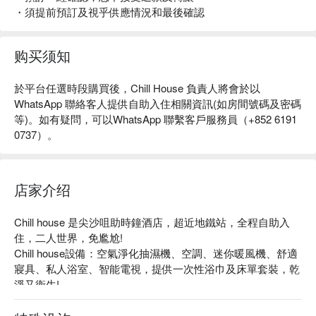
・須提前預訂及視乎供應情況和最後確認
购买须知
於
平台
任選時段購買後，
Chill House
負責人將會於以
WhatsApp
聯絡客人提供自助入住相關資訊
(
如房間號碼及密碼
等
)
。如有疑問，可以
WhatsApp
聯繫客戶服務員（
+852 6191
0737
）。
店家介绍
Chill house 是尖沙咀助時鐘酒店，超近地鐵站，全程自助入
住，二人世界，免尷尬!

Chill house設備：空氣淨化抽濕機、空調、迷你暖風機、舒適
寢具、私人浴室、智能電視，提供一次性浴巾及床單套裝，乾
淨又衛生!

Chill house 推薦：任睇 Netflix / YouTube、交通便利、全程自
助 check-in/check-out!
