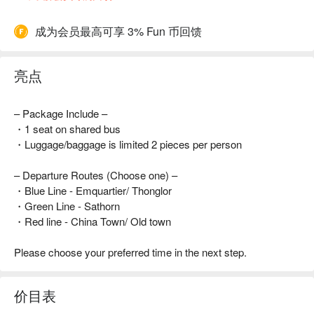
成为会员最高可享 3% Fun 币回馈
亮点
– Package Include –
・1 seat on shared bus
・Luggage/baggage is limited 2 pieces per person
– Departure Routes (Choose one) –
・Blue Line - Emquartier/ Thonglor
・Green Line - Sathorn
・Red line - China Town/ Old town
Please choose your preferred time in the next step.
价目表