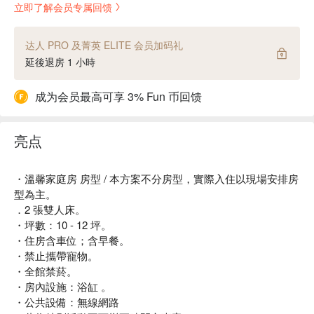
立即了解会员专属回馈
达人 PRO 及菁英 ELITE 会员加码礼
延後退房 1 小時
成为会员最高可享 3% Fun 币回馈
亮点
・溫馨家庭房 房型 / 本方案不分房型，實際入住以現場安排房
型為主。
．2 張雙人床。
・坪數：10 - 12 坪。
・住房含車位；含早餐。
・禁止攜帶寵物。
・全館禁菸。
・房內設施：浴缸 。
・公共設備：無線網路