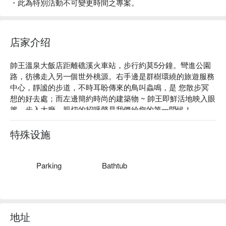
・此為特別活動不可變更時間之專案。
店家介绍
帥王溫泉大飯店距離礁溪火車站，步行約莫5分鐘。彎進公園
路，彷彿走入另一個世外桃源。右手邊是群樹環繞的旅遊服務
中心，靜謐的步道，不時耳盼傳來的鳥叫蟲鳴，是 您散步冥
想的好去處；而左邊簡約時尚的建築物 ~ 帥王即鮮活地映入眼
簾，步入大廳，親切的招呼聲是我們給您的第一問候！

帥王溫泉大飯店評價：網友好評推薦。

帥王溫泉大飯店推薦：入住帥王溫泉大飯店，讓你輕鬆探索熱
特殊设施
門景點和餐飲選。座落在宜蘭縣礁溪鄉，近礁溪地景廣場、湯
圍溝溫泉公園，想了解宜蘭，從入住帥王溫泉大飯店出發。

帥王溫泉大飯店優惠、帥王溫泉大飯店住宿方案、帥王溫泉大
Parking
Bathtub
飯店休息方案立刻查看⬇︎
地址