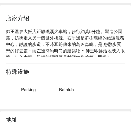
店家介绍
帥王溫泉大飯店距離礁溪火車站，步行約莫5分鐘。彎進公園
路，彷彿走入另一個世外桃源。右手邊是群樹環繞的旅遊服務
中心，靜謐的步道，不時耳盼傳來的鳥叫蟲鳴，是 您散步冥
想的好去處；而左邊簡約時尚的建築物 ~ 帥王即鮮活地映入眼
簾，步入大廳，親切的招呼聲是我們給您的第一問候！

帥王溫泉大飯店評價：網友好評推薦。

帥王溫泉大飯店推薦：入住帥王溫泉大飯店，讓你輕鬆探索熱
特殊设施
門景點和餐飲選。座落在宜蘭縣礁溪鄉，近礁溪地景廣場、湯
圍溝溫泉公園，想了解宜蘭，從入住帥王溫泉大飯店出發。

帥王溫泉大飯店優惠、帥王溫泉大飯店住宿方案、帥王溫泉大
Parking
Bathtub
飯店休息方案立刻查看⬇︎
地址