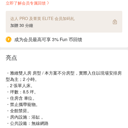
立即了解会员专属回馈
达人 PRO 及菁英 ELITE 会员加码礼
加贈 30 分鐘
成为会员最高可享 3% Fun 币回馈
亮点
・雅緻雙人房 房型 / 本方案不分房型，實際入住以現場安排房
型為主；2 小時。
．2 張單人床。
・坪數：8.5 坪。
・住房含 車位。
・禁止攜帶寵物。
・全館禁菸。
・房內設施：浴缸 。
・公共設備：無線網路