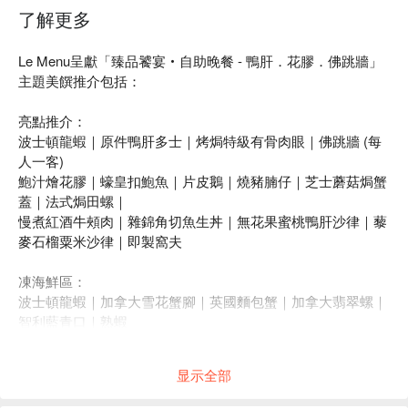
了解更多
Le Menu呈獻「臻品饕宴‧自助晚餐 - 鴨肝．花膠．佛跳牆」
主題美饌推介包括：
亮點推介：
波士頓龍蝦｜原件鴨肝多士｜烤焗特級有骨肉眼｜佛跳牆 (每
人一客)
鮑汁燴花膠｜蠔皇扣鮑魚｜片皮鵝｜燒豬腩仔｜芝士蘑菇焗蟹
蓋｜法式焗田螺｜
慢煮紅酒牛頰肉｜雜錦角切魚生丼｜無花果蜜桃鴨肝沙律｜藜
麥石榴粟米沙律｜即製窩夫
凍海鮮區：
波士頓龍蝦｜加拿大雪花蟹腳｜英國麵包蟹｜加拿大翡翠螺｜
智利藍青口｜熟蝦
刺身及壽司區：
显示全部
三文魚｜吞拿魚｜劍魚｜赤貝｜甜蝦｜八爪魚｜雜錦角切魚生
丼 (壽司即叫即做)