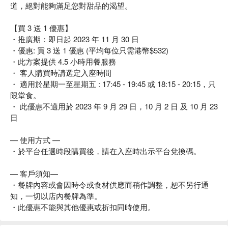
道，絕對能夠滿足您對甜品的渴望。
【買 3 送 1 優惠】
・推廣期：即日起 2023 年 11 月 30 日
・優惠: 買 3 送 1 優惠 (平均每位只需港幣$532)
・此方案提供 4.5 小時用餐服務
・ 客人購買時請選定入座時間
・ 適用於星期一至星期五 : 17:45 - 19:45 或 18:15 - 20:15，只
限堂食。
・ 此優惠不適用於 2023 年 9 月 29 日，10 月 2 日 及 10 月 23
日
— 使用方式 —
・於平台任選時段購買後，請在入座時出示平台兌換碼。
— 客戶須知—
・餐牌內容或會因時令或食材供應而稍作調整，恕不另行通
知，一切以店內餐牌為準。
・此優惠不能與其他優惠或折扣同時使用。