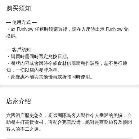
购买须知
冷盤區：
煙三文魚｜煙鮫魚｜意大利火腿｜莎樂美香腸｜雜錦芝士拼盤
— 使用方式 —
｜豬肉凍批
・於 FunNow 任選時段購買後，請在入座時出示 FunNow 兌
換碼。
沙律區：
無花果蜜桃鴨肝沙律｜藜麥石榴粟米沙律｜蕃茄莫薩里拉芝士
— 客戶須知—
沙律
・購買時需同時選定兌換日期。
青木瓜柚子花膠鮮蝦沙律｜燒甜薯仔煙肉沙律｜泰式燒牛肉沙
・餐牌內容或會因時令或食材供應而稍作調整，恕不另行通
律｜菠菜蛋批
知，一切以店內餐牌為準。
・此優惠不能與其他優惠或折扣同時使用。
湯類：
佛跳牆 (每人一客)｜羅宋湯
店家介绍
鐵板燒：
原件鴨肝多士｜虎蝦｜豬頸肉串｜雞軟骨串｜ 多春魚｜鮮菠
蘿｜蔬菜串燒
六國酒店歷史悠久，廚師團隊為客人製作令人垂涎的美饌，自
助餐主打高貴食材，再配合完善設備，絕對是商務旅客及優閒
肉車區：
客人的不二之選。
烤焗特級有骨肉眼｜片皮鵝｜燒豬腩仔｜肉眼牛扒