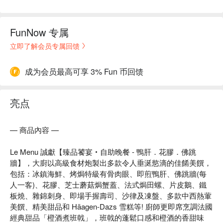
FunNow 专属
立即了解会员专属回馈
成为会员最高可享 3% Fun 币回馈
亮点
— 商品內容 —
Le Menu 誠獻【臻品饕宴‧自助晚餐 - 鴨肝．花膠．佛跳
牆】，大廚以高級食材炮製出多款令人垂涎慾滴的佳餚美饌，
包括：冰鎮海鮮、烤焗特級有骨肉眼、即煎鴨肝、佛跳牆(每
人一客)、花膠、芝士蘑菇焗蟹蓋、法式焗田螺、片皮鵝、鐵
板燒、雜錦刺身、即場手握壽司、沙律及凍盤、多款中西熱葷
美饌、精美甜品和 Häagen-Dazs 雪糕等! 廚師更即席烹調法國
經典甜品「橙酒煮班戟」，班戟的蓬鬆口感和橙酒的香甜味