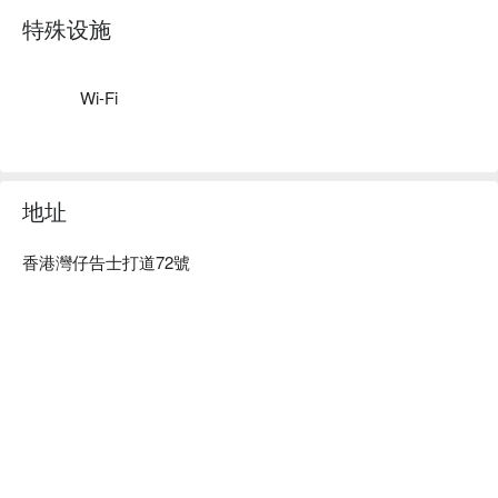
特殊设施
熱盤區：
鮑汁燴花膠｜酥炸生蠔｜芝士蘑菇焗蟹蓋｜避風塘炒龍蝦鉗｜
法式焗田螺｜蠔皇燴鴨掌｜慢煮紅酒牛頰肉｜3.6牛乳蒸海鮮
Wi-Fi
蛋白｜迷迭香蜜糖燒雞｜霸王雞｜法式雜菜燴羊肉｜煎盲曹魚
柳配白酒汁｜煎三文魚柳配蜜糖香橙汁｜娘惹咖喱配薄餅｜意
式巴馬火腿意粉
甜品區：
地址
即製窩夫｜巴斯克芝士蛋糕｜青蘋果慕絲蛋糕｜櫻桃蛋糕｜榛
子朱古力卷｜
香港灣仔告士打道72號
士多啤梨拿破崙｜蘋果金寶｜焦糖燉蛋｜荔枝奶凍｜香芒椰汁
布甸｜椰汁西米糕｜杏仁茶燉蛋白｜花生撻｜葡式蛋撻｜時令
鮮果｜Häagen-Dazs雪糕
廚師即席烹調 :
法國經典甜品「橙酒煮班戟」
*自助餐食物款式較多，不能盡錄。
*自助餐食物輪流供應，如有更改，恕不另行通知。