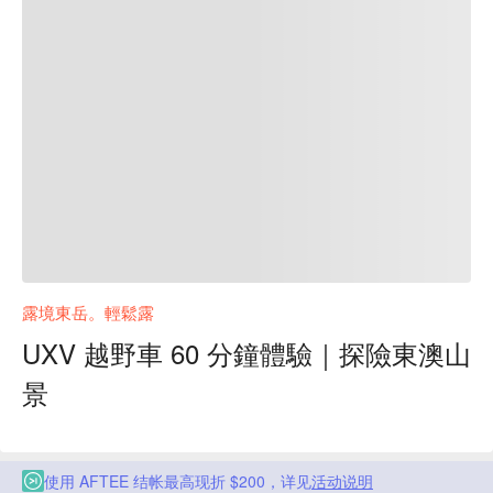
露境東岳。輕鬆露
UXV 越野車 60 分鐘體驗｜探險東澳山
景
使用 AFTEE 结帐最高现折 $200，详见
活动说明