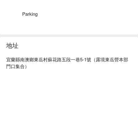
注意事項
：報名前請詳閱本頁面所有須知，報名後視同同
意體驗商之規定
Parking
【駕駛前 － 安全須知】
1. 本次遊程主旨為「越野車體驗」及「最專業、刺激的叢
營區公告
林賽道」
即日起營區不提供失物招領的服務，本營區因大多數為公共開
2. 請盡量穿著防水運動鞋涼鞋，禁止寬版長褲、長裙，並
放空間，來去自如的露友及遊客為數眾多，無法過濾失物是否
確實穿戴安全帽及相關護具
地址
為何時何地遺失，又因露友退場至工作人員實際執行清理工作
3. 駕駛前請勿飲酒或服用任何藥物
有時間差，無法釐清責任歸屬，因此再千拜託萬拜託各位好朋
4. 有心臟病、高血壓、糖尿病、癲癇等病史及孕婦或殘疾
友及露友請自行嚴加保管自身的物品，離場時請再三確認自身
宜蘭縣南澳鄉東岳村蘇花路五段一巷5-1號（露境東岳營本部
人士等不適合騎乘者請勿報名參加
物品有無帶上，萬分感謝！
門口集合）
5. 請聽從教練行前說明越野車「操作方法」方能駕駛
6. 行駛途中若感覺身體不適，請勿勉強駕駛車輛，以免發
生危險
7. 如有身心障礙者，請主動另行告知以便帶隊教練行程之
安排
【駕駛中 － 安全須知】
1. 參加活動者均已代為投保「公共意外責任險」，為維護
您保險權益，下單後請確實填寫參加者資料
2. 引擎轉速靜止時才能變換檔位，以免造成車輛故障
3. 轉彎處、高低落差、上下斜坡時請放慢速度，以免造成
車輛翻覆或人員摔落