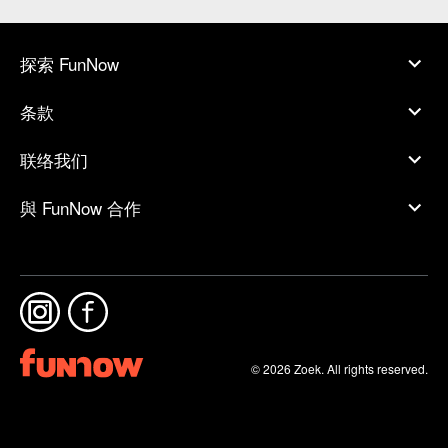
17. 下單時以車輛為單位，如該輛車有兩人要搭乘，下單後
必須確實填寫兩人的保險資料
天氣影響
：如有天氣不佳、颱風警報、路況問題等狀況而
探索 FunNow
取消體驗，將 100 % 退款；如當天已著裝出團，中途因天
候因素取消活動，將退回 50 % 費用
条款
活動成行
：2 台車成團，若車數不足無法開團（如僅有 1
車報名）將協助湊團；若人數不足無法開團，Niceday 最
联络我们
晚將於出發日 3 天前通知改期或全額退費
與 FunNow 合作
© 2026 Zoek. All rights reserved.