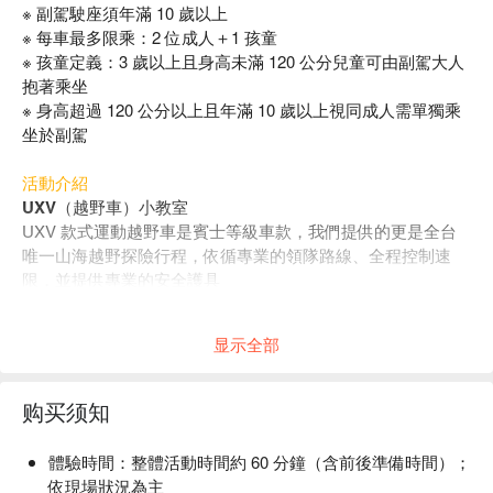
※ 副駕駛座須年滿 10 歲以上
※ 每車最多限乘：2 位成人＋1 孩童
※ 孩童定義：3 歲以上且身高未滿 120 公分兒童可由副駕大人
抱著乘坐
※ 身高超過 120 公分以上且年滿 10 歲以上視同成人需單獨乘
坐於副駕
活動介紹
UXV（越野車）小教室
UXV 款式運動越野車是賓士等級車款，我們提供的更是全台
唯一山海越野探險行程，依循專業的領隊路線、全程控制速
限，並提供專業的安全護具
我們的越野車路線
最專業、刺激的叢林賽道
显示全部
UXV 多功能運動越野車
购买须知
體驗時間
：整體活動時間約 60 分鐘（含前後準備時間）；
依現場狀況為主