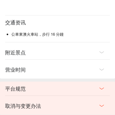
4. 請依規畫路線行駛並遵從現場教練引導，嚴禁自行脫
隊、蛇行或逆向行駛、私自超車等危險行為
5. 嚴禁同伴間相互競速、飆沙等危險舉動產生
交通资讯
6. 請勿往海中行駛以免發生危險
7. 未滿 18 歲禁止駕駛車輛，請由家長或成人陪同共乘完
成遊程
公車東澳火車站，步行 16 分鐘
8. 行經其他遊客及釣客附近時，請遠離並放慢速行駛
9. 遊程期間，未經帶隊教練指示，請勿重催油門，避免噪
音干擾其他遊客
附近景点
10. 無論有無騎乘越野車經驗，皆須聽從教練指示
11. 請依序跟隨教練前導車，依指示前行或停止，並隨時保
持約 2 車以上之安全距離
营业时间
12. 若車輛與人員有任何狀況，請停止並待教練接手處理
13. 無論任何狀況，嚴禁肢體伸出車外，參加本活動具一定
危險性，請以安全為第一準則
平台规范
14. 如違反上述規定而危及自身及遊客安全，請遊客自行負
責
15. 如未依規定，因此造成車輛損壞，需負擔車輛維修費用
取消与变更办法
16. 若不依規定或帶隊教練指示配戴安全帽等相關護具者，
恕無法提供相關保險服務