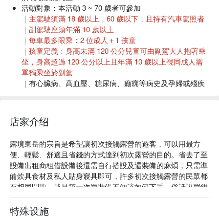
活動對象：
本活動 3 ~ 70 歲者可參加
｜主駕駛須滿 18 歲以上，60 歲以下，且持有汽車駕照者
｜副駕駛座須年滿 10 歲以上
｜每車最多限乘：2 位成人＋1 孩童
｜孩童定義：身高未滿 120 公分兒童可由副駕大人抱著乘
坐，身高超過 120 公分以上且年滿 10 歲以上視同成人需
單獨乘坐於副駕
｜有心臟病、高血壓、糖尿病、癲癇等病史及孕婦或殘疾
人士等不適合騎乘者請勿報名參加
｜教練現場操作等安全須知皆以中文解說，旅客需具備中
文聽、說能力，因安全考量，無法接待不會中文的客人，
店家介绍
敬請見諒
活動路線：
露境東岳 ▸ 東澳山區林道
露境東岳的宗旨是希望讓初次接觸露營的遊客，可以用最方
交通方式｜自行開車：
國道五號至蘇澳交流道後，往蘇澳
便、輕鬆、舒適且省錢的方式達到初次露營的目的。省去了至
市區旁的蘇港路進入蘇花改，至東澳交流道下左轉直行經
設備出租商租借設備後還需自行搭設及還裝備的麻煩，只需準
過東澳橋後，左轉依山邊右行駛入營區（Google 地圖請搜
備炊具食材及私人貼身寢具即可，許多初次接觸露營的民眾都
尋「露境東岳」）
有相同問題，就是第一次買裝備不知該如何下手，俗話說買錯
教學語言
：中文
的最貴，因此露境東岳提供了多種帳型可供選，,且不定期更
費用內含
：導覽解說 / 現場使用裝備 / 車輛 / 保險：公共意
新帳篷，讓新手可以親身體驗後更加確定自己適合的是甚麼樣
特殊设施
外責任險
類型的帳棚及設備！