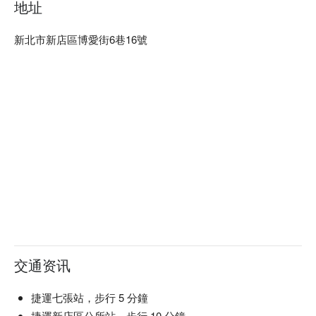
Kehto
地址
Kehto ─ 搖籃的芬蘭語，希望所有喜歡我的作品，支持我的朋
友們，能夠從我的世界裡，得到創作的思想，並且成長。在創
新北市新店區博愛街6巷16號
作中，柔柔特別喜歡甜點黏土，喜歡甜點的優雅、可愛，但又
捨不得一口將她吃掉，也擔心美味的甜食所帶來的負擔...
你也跟我一樣嗎？喜愛她的優雅心中又有所掙扎，那就讓我們
一起來製作永恆的她，一直帶在身邊吧！！
交通资讯
捷運七張站，步行 5 分鐘
捷運新店區公所站，步行 10 分鐘