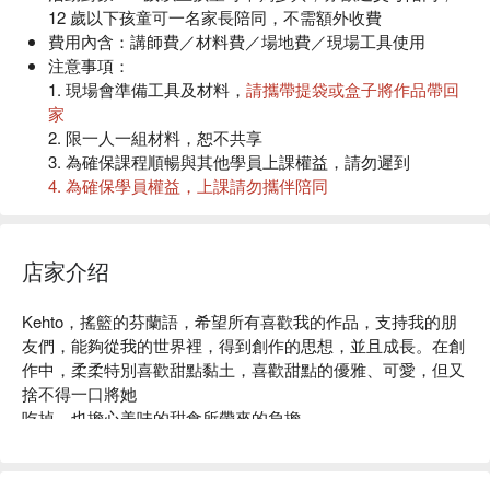
12 歲以下孩童可一名家長陪同，不需額外收費
費用內含
：講師費／材料費／場地費／現場工具使用
注意事項：
黏土手作特性
1. 現場會準備工具及材料，
請攜帶提袋或盒子將作品帶回
黏土特性
家
在眾多手工藝材料中，它具備了其他材料所沒有的特性
能夠自
2. 限一人一組材料，恕不共享
由自在地變化出各種不同的造型
，因此在創作與設計中能夠有
3. 為確保課程順暢與其他學員上課權益，請勿遲到
很大的發揮空間！
4. 為確保學員權益，上課請勿攜伴陪同
黏土，也是一種沒有年齡限制的手作材料，其色彩變化多元與
天候影響：
若因不可抗力之因素，將依台北市發布的颱風
可塑性強的特性，能廣泛地創造出豐富的裝飾效果，只要透過
假為準
雙手的捏塑練習加上容易操作的工具輔助，人人都能製作出精
活動成行
：
一人成班
店家介绍
采的作品。
黏土運用
Kehto，搖籃的芬蘭語，希望所有喜歡我的作品，支持我的朋
除了作為休閒用的興趣嗜好外，黏土捏塑本身所產生的優秀美
友們，能夠從我的世界裡，得到創作的思想，並且成長。在創
感作品更能成為禮品市場的主力，當學會製作出各式各樣令人
作中，柔柔特別喜歡甜點黏土，喜歡甜點的優雅、可愛，但又
愛不釋手的甜點造型後，還能發揮它的裝飾性用來與日常使用
捨不得一口將她

的生活物品結合，形成兼具
美觀與實用的精緻工藝
。
吃掉，也擔心美味的甜食所帶來的負擔...

同時，對於想投入
手工藝教學或者手作飾品販售的創業者
來
你也跟我一樣嗎?喜愛她的優雅心中又有所掙扎，那就讓我們
說，是最容易接觸及上手的一個類別，不論是透過創作獲得成
一起來製作永恆的她，一直帶在身邊吧！
就感或是養成專業技能，在黏土的領域都能輕鬆入門。