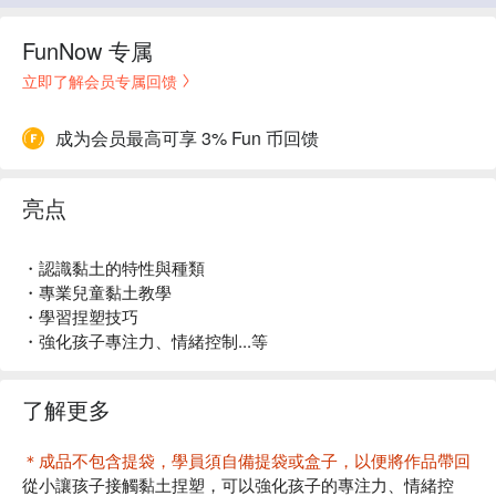
FunNow 专属
立即了解会员专属回馈
成为会员最高可享 3% Fun 币回馈
亮点
・認識黏土的特性與種類
・專業兒童黏土教學
・學習捏塑技巧
・強化孩子專注力、情緒控制...等
了解更多
＊成品不包含提袋，學員須自備提袋或盒子，以便將作品帶回
從小讓孩子接觸黏土捏塑，可以強化孩子的專注力、情緒控