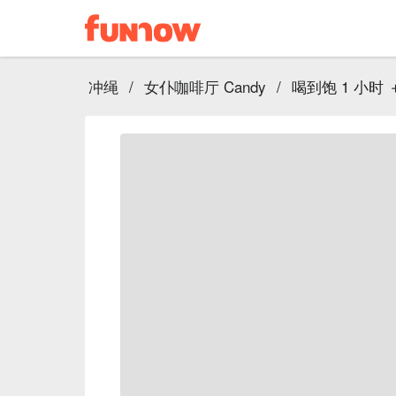
冲绳
/
女仆咖啡厅 Candy
/
喝到饱 1 小时 ＋