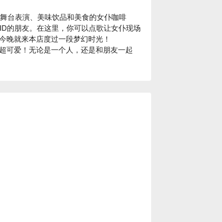
享受舞台表演、美味饮品和美食的女仆咖啡
OID的朋友。在这里，你可以点歌让女仆现场
今晚就来本店度过一段梦幻时光！

超可爱！无论是一个人，还是和朋友一起
、牧志公车站步行 2 分钟即可抵达，非常便