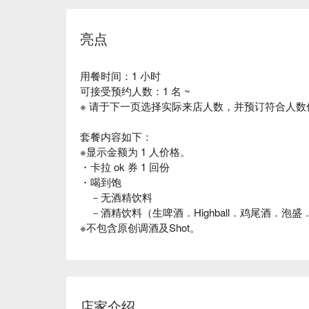
亮点
用餐时间：1 小时
可接受预约人数：1 名 ~
※ 请于下一页选择实际来店人数，并预订符合人数
套餐内容如下：
※显示金额为 1 人价格。
・卡拉 ok 券 1 回份
・喝到饱
－无酒精饮料
－酒精饮料（生啤酒．Highball．鸡尾酒．泡盛
※不包含原创调酒及Shot。
店家介绍