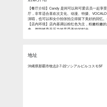
【餐厅介绍】Candy 是间可以和可爱店员一起
厅，非常适合喜欢次文化、动漫、特摄、VOCAL
演唱，也可以和女仆拍张拍立得留下美好的回忆。
【店内环境】店内基调以粉红色为主，粉嫩粉嫩的
来，都能够毫无压力地享受美妙的时光。

【地理位置】位于那霸国际通，Yui Rail 牧志站
利！
地址
沖縄県那覇市牧志2-7-22ソシアルビルコスモ5F