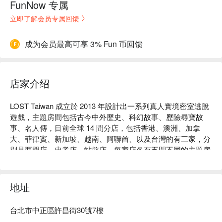
FunNow 专属
立即了解会员专属回馈
成为会员最高可享 3% Fun 币回馈
店家介绍
LOST Taiwan 成立於 2013 年設計出一系列真人實境密室逃脫
遊戲，主題房間包括古今中外歷史、科幻故事、歷險尋寶故
事、名人傳，目前全球 14 間分店，包括香港、澳洲、加拿
大、菲律賓、新加坡、越南、阿聯酋、以及台灣的有三家，分
別是西門店、忠孝店、站前店，每家店各有五間不同的主題房
間，二人即可成團，亦可以舉辦團體活動。

LOST Taiwan 體驗內容：密室逃脫

LOST Taiwan 評價：Google 4.8 顆星好評

地址
LOST Taiwan 推薦：LOST 代表 Learn （學習）Observe（觀
察）Solve （解決）Think（思考），鼓勵參與者善用溝通、運
台北市中正區許昌街30號7樓
用觀察、突破智慧、通力合作，於指定時間之內尋找線索、破