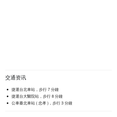
解謎題、觸發機關、逃離密室。

LOST Taiwan 預約、LOST Taiwan 價格立刻查看⬇︎
交通资讯
捷運台北車站，步行 7 分鐘
捷運台大醫院站，步行 8 分鐘
公車臺北車站 ( 忠孝 )，步行 3 分鐘