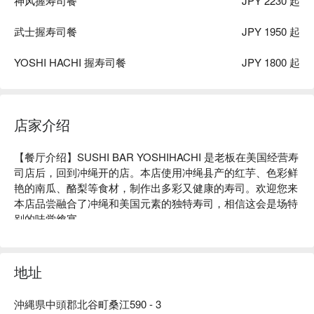
神风握寿司餐
JPY 2230 起
武士握寿司餐
JPY 1950 起
YOSHI HACHI 握寿司餐
JPY 1800 起
店家介绍
【餐厅介绍】SUSHI BAR YOSHIHACHI 是老板在美国经营寿
司店后，回到冲绳开的店。本店使用冲绳县产的红芋、色彩鲜
艳的南瓜、酪梨等食材，制作出多彩又健康的寿司。欢迎您来
本店品尝融合了冲绳和美国元素的独特寿司，相信这会是场特
别的味觉飨宴。

【招牌菜单】最受欢迎的「神风握寿司餐」是将多种豪华握寿
司放上寿司船的餐点，色彩缤纷，很适合在 IG 打卡拍照！

【口碑好评】Google 4.4 星好评推荐，连前首相安倍也曾来
地址
访！店内装饰着许多老板和Danny Glover、Peter Falk等明星
的合照，欢迎来找找有没有自己喜欢的明星！
沖縄県中頭郡北谷町桑江590 - 3