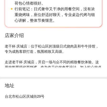
荷包心情都很好。
行前笔记：
日式奢华又干净的用餐空间，没有浓
重烧烤味，座位舒适好聊天，专业桌边代烤与细
心讲解，整体节奏惬意。
店家介绍
老干杯 庆城店：位于松山区的顶级日式烧肉及和牛牛排馆，
专为成熟客群打造，氛围精致又高级。

走进老干杯 庆城店，开启一场与众不同的精致餐饮体验。这
【推薦菜色二：老乾杯現切牛排】
里的氛围现代而静谧，专为有品位的食客设计，加上贴心的桌
美食享受雙倍，澳洲穀物飼養極品和牛背系肋眼，由專人即時
边服务，让每一餐都充满专属感。连续三年（2018-2020）荣
燒烤，口感軟嫩多汁，美味雙重享受。
获米其林餐盘推荐，顶级地位毋庸置疑。

地址
内行人都爱来这的理由：店家对品质的极致追求，主打顶级日
澳和牛烧肉。除了牛肉，还有西班牙 Bellota 伊比利猪和招牌
台北市松山区庆城街29号
釜饭。酒单同样经过精心挑选，不仅有获奖的“满寿泉”吟酿清
酒，还有爽口的 Yebisu 生啤酒。
