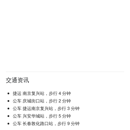
⭐ Google 评分：4.2 / 1659 则评论

💁🏻 实用信息

人均消费：超过 $2,000 / 人

适合场景: 浪漫约会, 商务聚餐, 私人团体聚会

贴心提醒：支持线上订位。店内设有包厢，无特约停车场。

🍽️ 口碑必吃

云丹和牛寿司 | 奢华的味蕾暴击！浓郁和牛搭配新鲜海胆，入
口即化。

老干杯现切牛排 | 桌边新鲜现切的顶级和牛，为你锁住最佳风
交通资讯
味。

鸡釜饭 | 香气扑鼻的传统釜饭，米饭吸满高汤精华，超够味。

伊比利猪 | 被誉为“猪肉界的和牛”，口感丰腴软嫩，风味十
捷运 南京复兴站，步行 4 分钟
足。

【推薦菜色三：伊比利豬】
公车 庆城街口站，步行 2 分钟
多人和牛盛合 | 肉食控的终极狂欢！一次品尝多种精选部位，
油脂豐潤不膩口，帶有奶油與核果的獨特風味，每口散發高雅
公车 捷运南京复兴站，步行 3 分钟
分享更快乐。

迷人滋味。
公车 兴安华城站，步行 5 分钟
公车 长春敦化路口站，步行 9 分钟
🥤 招牌饮品
