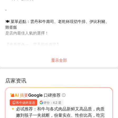
-
🍽 菜單必點：雲丹和牛壽司、老乾杯現切牛排、伊比利豬、
雞釜飯
是店內最佳人氣的選擇！
【推薦菜色一：雲丹和牛壽司】
品味極致的日本海膽，搭配精緻燒烤和牛、鮭魚卵，口感層次
豐富。清脆黃瓜、大葉和芥末的組合，營造讓人垂延於美味的
显示全部
極致享受。
店家资讯
AI 摘要
Google 口碑推荐
和牛烧肉首选
评分：4.2 星
必试推荐：
和牛与各式肉品新鲜又高品质，肉质
嫩到筷子一夹就断，份量实在、性价比高，吃完