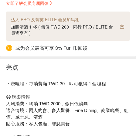
立即了解会员专属回馈
达人 PRO 及菁英 ELITE 会员加码礼
加贈清酒 1 杯 ( 價值 TWD 200，同行 PRO / ELITE 會
員皆享有 )
成为会员最高可享 3% Fun 币回馈
亮点
・賺哩程：每消費滿 TWD 30，即可獲得 1 個哩程
🤩 玩樂情報
人均消費：均消 TWD 2000，假日低消無
適合情境：兩人約會、多人聚餐、Fine Dining、商業晚餐、紅
酒、威士忌、清酒
貼心服務：私人包廂、罪惡美食