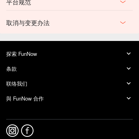
平台规范
油，搭配Ｑ彈雞腿肉，是絕美結尾之選。
取消与变更办法
探索 FunNow
条款
联络我们
與 FunNow 合作