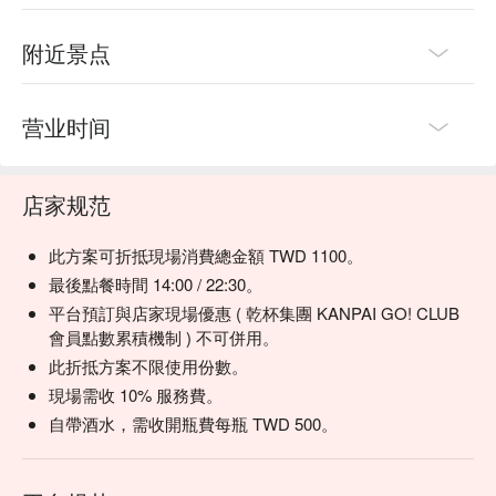
Masumi (满寿泉) Ginjo Sake | 获奖的独家清酒，与和牛的浓
郁风味堪称绝配。

附近景点
Yebisu 生啤酒 | 经典的日式顶级生啤，口感清爽，烧肉的最佳
拍档。

精选日本酒 | 探索店家精选的清酒、葡萄酒和烧酒，提升你的
用餐体验。

营业时间
💡 FunNow 懂吃笔记：本推荐由 AI 汇整网络热门口碑。（贴
心提醒：若包含酒精饮品，请理性饮酒｜过量饮酒，有害健
店家规范
康）
此方案可折抵現場消費總金額 TWD 1100。
最後點餐時間 14:00 / 22:30。
平台預訂與店家現場優惠 ( 乾杯集團 KANPAI GO! CLUB
會員點數累積機制 ) 不可併用。
此折抵方案不限使用份數。
現場需收 10% 服務費。
自帶酒水，需收開瓶費每瓶 TWD 500。
【推薦菜色四：雞釜飯】
選用北海道七星米與雞高湯相融，每粒飽滿充滿雞香，淋上麻