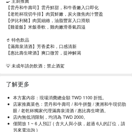
🍳 主廚推薦
【雲丹和牛壽司】雲丹鮮甜，和牛香嫩入口即化
【老乾杯現切牛排】肉質鮮嫩，炭火微焦肉汁豐盈
【伊比利豬】肉質細緻，油脂豐富入口滑順
【雞釜飯】米飯香軟，雞肉嫩滑香氣四溢
🥤 特色飲品
【滿壽泉清酒】芳香柔和，口感清新
【惠比壽生啤酒】爽口微苦，提神解渴
💡 未成年請勿飲酒；禁止酒駕
了解更多
本方案內容：現場消費總金額 TWD 1100 折抵。
店家推薦菜色：雲丹和牛壽司 / 和牛拼盤 / 澳洲和牛現切肋
眼 / 老乾杯獨家代理滿壽泉清酒 / 惠比壽生啤酒。
店內無低消限制，均消為 TWD 2000。
僅開放 1 ~ 6 人預訂 ( 含大人與小孩，超過 6人的訂位，請
另來電洽詢 )