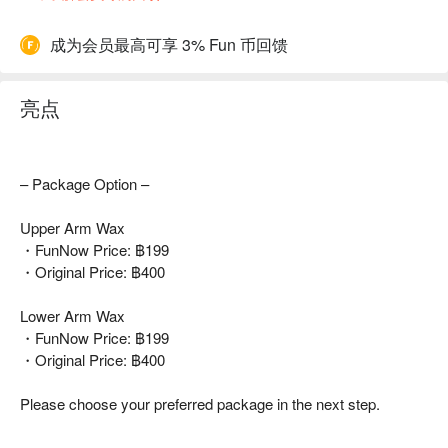
成为会员最高可享 3% Fun 币回馈
亮点
– Package Option –
Upper Arm Wax
・FunNow Price: ฿199
・Original Price: ฿400
Lower Arm Wax
・FunNow Price: ฿199
・Original Price: ฿400
Please choose your preferred package in the next step.