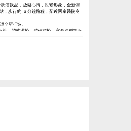
artender調酒飲品，放鬆心情，改變形象，全新體
，步行約  6 分鐘路程，鄰近國泰醫院商
設計師全新打造。

、長短髮型設計、韓式燙染、特殊漂染、宴會造型等服
格立刻查看⬇︎