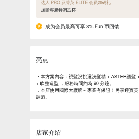
达人 PRO 及菁英 ELITE 会员加码礼
加贈專屬特調乙杯
成为会员最高可享 3% Fun 币回馈
亮点
・本方案內容：視髮況挑選洗髮精 + ASTER護髮 + 
+ 吹整造型 ，服務時間約為 90 分鐘。
．本店使用國際大廠牌～專業有保證！另享迎賓英國皇家T
調酒。
店家介绍