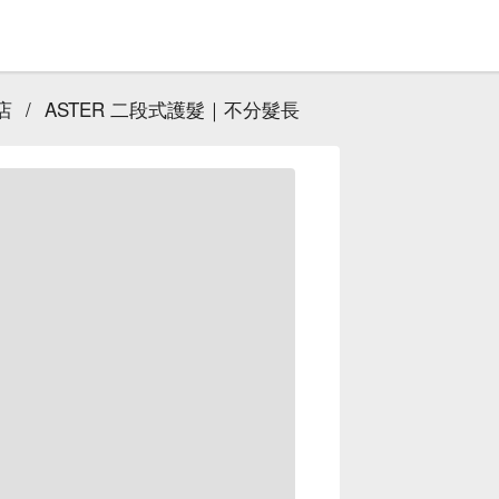
店
/
ASTER 二段式護髮｜不分髮長