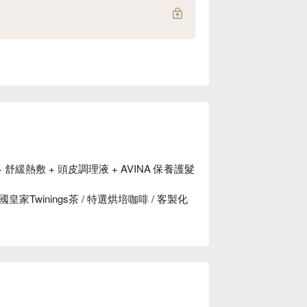
舒緩熱敷 + 頭皮調理液 + AVINA 保養護髮
winings茶 / 特選烘培咖啡 / 客製化