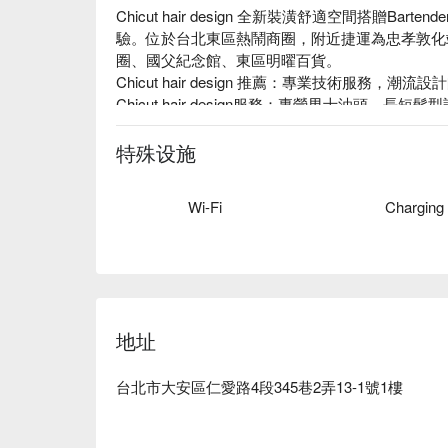
Chicut hair design 全新裝潢舒適空間搭贈B
驗。位於台北東區熱鬧商圈，附近捷運為忠孝敦化站
圈、國父紀念館、東區明曜百貨。

Chicut hair design 推薦：專業技術服務，潮流
Chicut hair design服務：專營男士油頭
務。

Chicut hair design評價：Google五星高評價沙龍。

特殊设施
Chicut hair design預約、Chicut hair design價
Wi-Fi
Charging
地址
台北市大安區仁愛路4段345巷2弄13-1號1樓