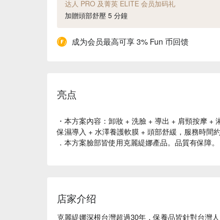
达人 PRO 及菁英 ELITE 会员加码礼
加贈頭部舒壓 5 分鐘
成为会员最高可享 3% Fun 币回馈
亮点
・本方案內容：卸妝 + 洗臉 + 導出 + 肩頸按摩 + 
保濕導入 + 水澤養護軟膜 + 頭部舒緩，服務時間約為
．本方案臉部皆使用克麗緹娜產品。品質有保障。
店家介绍
克麗緹娜深根台灣超過30年，保養品皆針對台灣