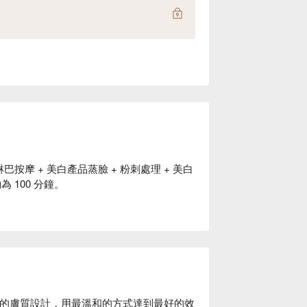
淋巴按摩 + 美白產品蒸臉 + 粉刺處理 + 美白
 100 分鐘。
人的膚質設計，用最溫和的方式達到最好的效