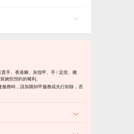
富貴手、香港腳、灰指甲、手 / 足疣、黴
保留婉拒預約的權利。
睫服務時，請加購卸甲服務或先行卸除，否