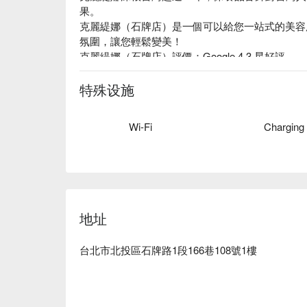
果。

克麗緹娜（石牌店）是一個可以給您一站式的美容
氛圍，讓您輕鬆變美！

克麗緹娜（石牌店）評價：Google 4.3 星好評

克麗緹娜（石牌店）服務：提供美容服務、美體舒
教學服務。

特殊设施
克麗緹娜（石牌店）推薦：皆由專業美容、美甲師
麗緹娜價格立刻查看 ⬇️
Wi-Fi
Charging
地址
台北市北投區石牌路1段166巷108號1樓