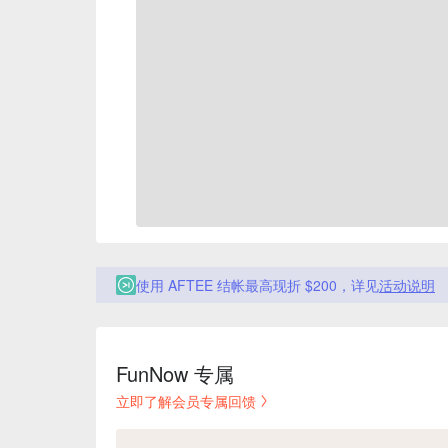
使用 AFTEE 结帐最高现折 $200，详见
活动说明
FunNow 专属
立即了解会员专属回馈