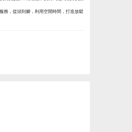
服務，從頭到腳，利用空閒時間，打造放鬆
壓、美睫、彩妝、美甲、手部保養、紋綉、
服務，可溝通您的需求。克麗緹娜預約、克