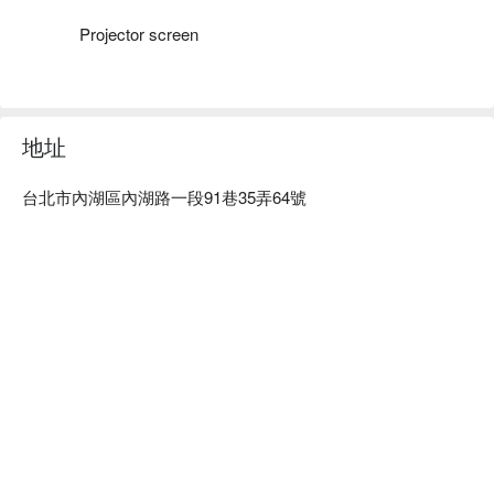
内行人都爱来这里是有原因的：它不只是一家水烟馆！
Projector screen
Hookah Daddy 拥有一个设备齐全的吧台，主打各式创意特
调，菜单上还有一系列精致的佐酒美食。告别普通的酒吧小吃
吧，这里的松露薯条和特制水饺，都是为搭配美酒而精心设计
的。

地址
⭐ Google 评分：4.8 / 385 则评论

台北市內湖區內湖路一段91巷35弄64號
💁🏻 实用信息

人均消费：依菜单而定 / 人

适合场景：朋友聚餐, 一人食

亮点：设有性别友善洗手间。

🍽️ 口碑必吃

翡翠干贝水饺 (Jade Scallop Dumplings) | 颗颗饱满多汁，内
馅鲜美，风味十足。

黄金脆薯佐松露酱 (Golden Fries with Truffle Sauce) | 金黄酥
脆的薯条，搭配香气浓郁的松露酱，口感层次超丰富。

香料烤鸡翅 (Spiced Roasted Chicken Wings) | 独家香料腌制
入味，烤得外酥里嫩，让人吮指回味。
