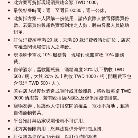
此方案可折抵現場消費總金額 TWD 1000。
最後點餐時間：週二至週日 00:30，週一公休。
此折抵方案一人限購一份使用，請依實際人數選擇購買份
數。若購買份數超過實際到場之人數，將由客服人員協助
銷單。
訂位消費須年滿 20 歲，未滿 20 歲消費者請勿訂位，店家
有權查閱現場使用人之年齡。
現場刷卡需收 10% 服務費，現場付現無需收 10% 服務
費。
自帶酒水，需收開瓶費：酒精濃度 20% 以下酌收 TWD
500 / 瓶，大於 20% 以上酌收 TWD 1000 / 瓶 ( 開瓶費不包
含低消 TWD 500 / 人 )。
若在店內過度飲酒造成嘔吐或其餘髒亂，將收取每桌 TWD
3000 清潔費，若有毀損店內陳設及傢俱須照價賠償。
寵物友善，維護他人使用空間的權益，寵物不落地，並請
自備寵物餐具。
平台預訂與店家現場優惠不可併用。
此方案僅限內用，怒無法提供外帶打包服務。
訂位將為您保留15分鐘，以訂位時間為準。