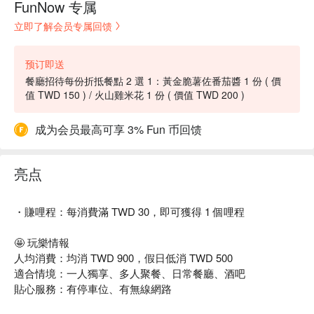
FunNow 专属
立即了解会员专属回馈
预订即送
餐廳招待每份折抵餐點 2 選 1：黃金脆薯佐番茄醬 1 份 ( 價
值 TWD 150 ) / 火山雞米花 1 份 ( 價值 TWD 200 )
成为会员最高可享 3% Fun 币回馈
亮点
・賺哩程：每消費滿 TWD 30，即可獲得 1 個哩程
🤩 玩樂情報
人均消費：均消 TWD 900，假日低消 TWD 500
適合情境：一人獨享、多人聚餐、日常餐廳、酒吧
貼心服務：有停車位、有無線網路