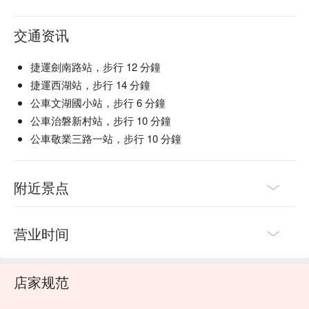
现烤芝士洋芋 (Freshly Baked Cheesy Potatoes) | 终极疗愈美
食！热腾腾、会拉丝的芝士，谁能不爱？

交通资讯
🥤 招牌饮品

捷運劍南路站，步行 12 分鐘
Hookah Daddy Specialty Cocktail | 招牌特调，第一次来一定
捷運西湖站，步行 14 分鐘
要试试看。

公車文湖國小站，步行 6 分鐘
Gin Fizz | 永不过时的经典，口感清爽，气泡感十足。

公車治磐新村站，步行 10 分鐘
Highball/Soda | 自选你喜欢的基酒，调配一杯清澈爽口的 
Highball。

公車敬業三路一站，步行 10 分鐘
💡 FunNow 懂吃笔记：本推荐由 AI 汇整网络热门口碑。（贴
心提醒：若包含酒精饮品，请理性饮酒｜过量饮酒，有害健
附近景点
康）
营业时间
店家规范