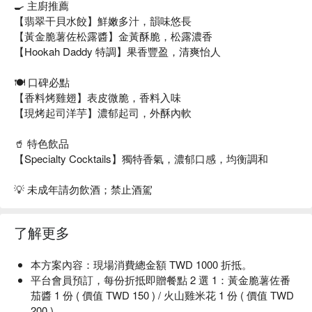
🍳 主廚推薦
【翡翠干貝水餃】鮮嫩多汁，韻味悠長
【黃金脆薯佐松露醬】金黃酥脆，松露濃香
【Hookah Daddy 特調】果香豐盈，清爽怡人
🍽️ 口碑必點
【香料烤雞翅】表皮微脆，香料入味
【現烤起司洋芋】濃郁起司，外酥內軟
🥤 特色飲品
【Specialty Cocktails】獨特香氣，濃郁口感，均衡調和
💡 未成年請勿飲酒；禁止酒駕
了解更多
本方案內容：現場消費總金額 TWD 1000 折抵。
平台會員預訂，每份折抵即贈餐點 2 選 1：黃金脆薯佐番
茄醬 1 份 ( 價值 TWD 150 ) / 火山雞米花 1 份 ( 價值 TWD
200 ) 。