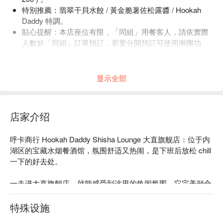
特別推薦：翡翠干貝水餃 / 黃金脆薯佐松露醬 / Hookah
Daddy 特調。
貼心提醒：本店座位有限，「同組」用餐客人，請依實際
人數於「同組」訂單預訂，若要分開預訂可使用揪團功
能，以避免系統分配至不同座位！
店內低消為一人 TWD 500，均消為 TWD 900。
显示全部
店家介绍
呼卡商行 Hookah Daddy Shisha Lounge 大直旗舰店：位于内
湖区的宝藏水烟餐酒馆，氛围舒适又热闹，是下班后放松 chill 
一下的好去处。

一走进大直旗舰店，就能感受到这里的热闹氛围。它完美融合
了放松与活力——既舒适又惬意，无论是和朋友小聚还是独自
放松都超适合。整体氛围轻松又充满社交感，绝对是夜晚外出
特殊设施
的理想选择。
